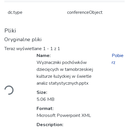
dc.type
conferenceObject
Pliki
Oryginalne pliki
Teraz wyświetlane
1 - 1 z 1
Name:
Pobie
Wyznaczniki pochówków
rz
dziecięcych w tarnobrzeskiej
adowanie...
kulturze łużyckiej w świetle
analiz statystycznych.pptx
Size:
5.06 MB
Format:
Microsoft Powerpoint XML
Description: