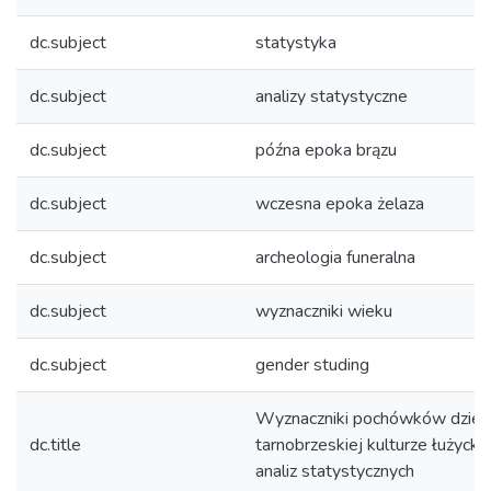
dc.subject
statystyka
dc.subject
analizy statystyczne
dc.subject
późna epoka brązu
dc.subject
wczesna epoka żelaza
dc.subject
archeologia funeralna
dc.subject
wyznaczniki wieku
dc.subject
gender studing
Wyznaczniki pochówków dziec
dc.title
tarnobrzeskiej kulturze łużycki
analiz statystycznych