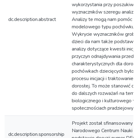
wykorzystania przy poszukiwan
wyznaczników szeregu analiz s
dc.description.abstract
Analizy te mogą nam pomóc pr
modelowego typu pochówku dz
Wykrycie wyznaczników grobów
dzieci da nam także podstawy 
analizy dotyczące kwestii inicja
przyczyn odnajdywania przed
charakterystycznych dla doros
pochówkach dziecięcych byłoby
procesu inicjacji i traktowanie t
dorosłej. To może stanowić do
do dalszych rozważań na tema
biologicznego i kulturowego w
społecznościach pradziejowych
Projekt został sfinansowany 
Narodowego Centrum Nauki pr
dc.description.sponsorship