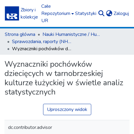
Całe
Zbiory i
(c
Repozytorium
Statystyki
Zaloguj
kolekcje
UR
Strona główna
Nauki Humanistyczne / Humanities
Sprawozdania, raporty (NH) / Reports (H)
Wyznaczniki pochówków dziecięcych w tarnobrzeskiej kulturze łużyckiej w świetle analiz statystycznych
Wyznaczniki pochówków
dziecięcych w tarnobrzeskiej
kulturze łużyckiej w świetle analiz
statystycznych
Uproszczony widok
dc.contributor.advisor