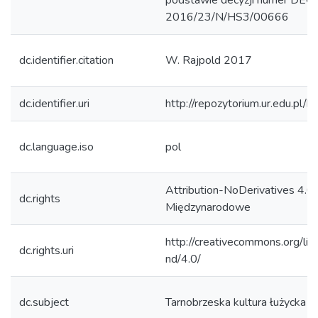
podstawie decyzji numer DEC-
2016/23/N/HS3/00666
dc.identifier.citation
W. Rajpold 2017
dc.identifier.uri
http://repozytorium.ur.edu.pl/
dc.language.iso
pol
Attribution-NoDerivatives 4.0
dc.rights
Międzynarodowe
http://creativecommons.org/lic
dc.rights.uri
nd/4.0/
dc.subject
Tarnobrzeska kultura łużycka