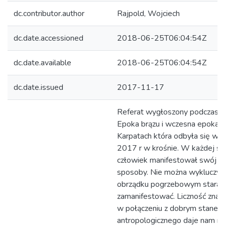
dc.contributor.author
Rajpold, Wojciech
dc.date.accessioned
2018-06-25T06:04:54Z
dc.date.available
2018-06-25T06:04:54Z
dc.date.issued
2017-11-17
Referat wygłoszony podczas ko
Epoka brązu i wczesna epoka 
Karpatach która odbyła się w 1
2017 r w krośnie. W każdej sp
człowiek manifestował swój w
sposoby. Nie można wykluczyć,
obrządku pogrzebowym starano
zamanifestować. Liczność znale
w połączeniu z dobrym stanem
antropologicznego daje nam m