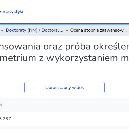
Statystyki
Doktoraty (NM) / Doctoral Theses (MS)
Ocena stopnia zaawansowania oraz próba określenia stopnia złośliwości raka endometrium z wykorzystaniem metod rezonansu magnetycznego
sowania oraz próba określen
dometrium z wykorzystaniem 
Uproszczony widok
yk
8:23Z