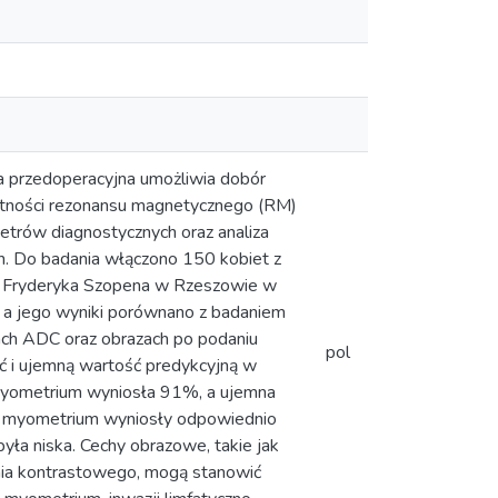
 przedoperacyjna umożliwia dobór
datności rezonansu magnetycznego (RM)
trów diagnostycznych oraz analiza
ch. Do badania włączono 150 kobiet z
m. Fryderyka Szopena w Rzeszowie w
a jego wyniki porównano z badaniem
ach ADC oraz obrazach po podaniu
pol
ć i ujemną wartość predykcyjną w
myometrium wyniosła 91%, a ujemna
ku myometrium wyniosły odpowiednio
a niska. Cechy obrazowe, takie jak
enia kontrastowego, mogą stanowić