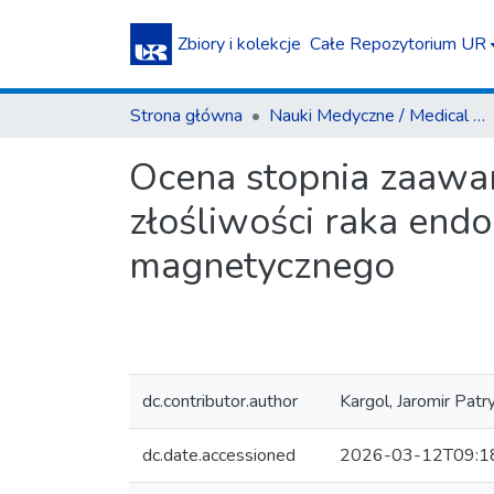
Zbiory i kolekcje
Całe Repozytorium UR
Strona główna
Nauki Medyczne / Medical Sciences
Ocena stopnia zaawan
złośliwości raka en
magnetycznego
dc.contributor.author
Kargol, Jaromir Patr
dc.date.accessioned
2026-03-12T09:1