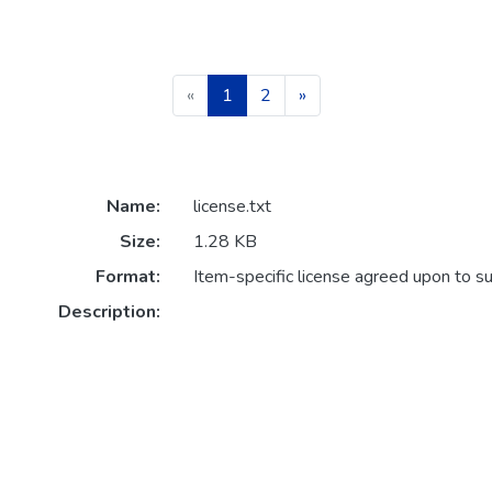
(current)
«
1
2
»
Name:
license.txt
Size:
1.28 KB
Format:
Item-specific license agreed upon to s
Description: