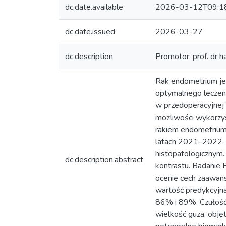
dc.date.available
2026-03-12T09:1
dc.date.issued
2026-03-27
dc.description
Promotor: prof. dr h
Rak endometrium je
optymalnego leczeni
w przedoperacyjnej 
możliwości wykorzys
rakiem endometrium
latach 2021–2022. 
histopatologicznym.
dc.description.abstract
kontrastu. Badanie
ocenie cech zaawan
wartość predykcyjn
86% i 89%. Czułość
wielkość guza, obję