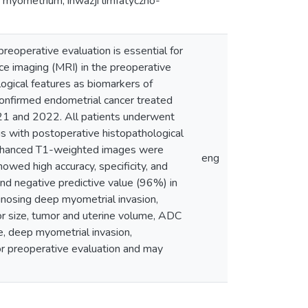
u myometrium, inwazji limfatyczno-
eoperative evaluation is essential for
ce imaging (MRI) in the preoperative
logical features as biomarkers of
confirmed endometrial cancer treated
021 and 2022. All patients underwent
 with postoperative histopathological
enhanced T1-weighted images were
eng
owed high accuracy, specificity, and
and negative predictive value (96%) in
agnosing deep myometrial invasion,
mor size, tumor and uterine volume, ADC
pe, deep myometrial invasion,
or preoperative evaluation and may