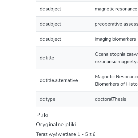
dc.subject
magnetic resonance
dc.subject
preoperative asses
dc.subject
imaging biomarkers
Ocena stopnia zaaw
dc.title
rezonansu magnety
Magnetic Resonance 
dc.title.alternative
Biomarkers of Histol
dc.type
doctoralThesis
Pliki
Oryginalne pliki
Teraz wyświetlane
1 - 5 z 6