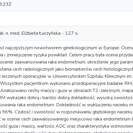
8:23Z
ab. n. med. Elżbieta Łuczyńska - 127 s.
st najczęstszym nowotworem ginekologicznym w Europie. Ocena
a i zmniejszenie ryzyka powikłań. Celem pracy była ocena przy
ocenie zaawansowania raka endometrium, określenie jego parame
tania cech radiologicznych jako biomarkerów cech histologiczny
 leczonych operacyjnie w Uniwersyteckim Szpitalu Klinicznym i
Wszystkim pacjentkom wykonano przedoperacyjne badanie RM, 
 Analizowano cechy macicy i guza w obrazach T2-zależnych, map
 RM wykazało dobrą i bardzo dobrą dokładność, wysoką swoistoś
sowania raka endometrium. Dokładność w wykluczeniu nacieku 
a 96%. Czułość i swoistość w rozpoznawaniu głębokiego nacie
 w ocenie cech zaawansowanego miejscowo raka endometrium był
tość guza i macicy, wartości ADC oraz charakterystyka wzmocni