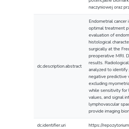
potencjalne biomark
naczyniowej oraz p
Endometrial cancer 
optimal treatment p
evaluation of endome
histological charact
surgically at the F
preoperative MRI. D
results. Radiologi
dc.description.abstract
analyzed to identify
negative predictive 
excluding myometrial
while sensitivity fo
values, and signal i
lymphovascular spac
provide imaging bio
dc.identifier.uri
https://repozytoriu