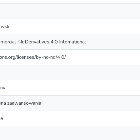
owski
ercial-NoDerivatives 4.0 International
ons.org/licenses/by-nc-nd/4.0/
zny
ena zaawansowania
we