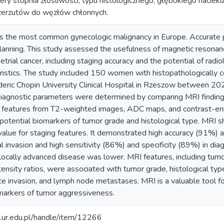
ery stopnia złośliwości, typu histologicznego, głębokiego naciek
rzerzutów do węzłów chłonnych.
is the most common gynecologic malignancy in Europe. Accurate pr
lanning. This study assessed the usefulness of magnetic resonan
trial cancer, including staging accuracy and the potential of radio
eristics. The study included 150 women with histopathologically 
rederic Chopin University Clinical Hospital in Rzeszow between 2
iagnostic parameters were determined by comparing MRI findings
cal features from T2-weighted images, ADC maps, and contrast-
 potential biomarkers of tumor grade and histological type. MRI sh
value for staging features. It demonstrated high accuracy (91%) 
 invasion and high sensitivity (86%) and specificity (89%) in di
r locally advanced disease was lower. MRI features, including tu
ntensity ratios, were associated with tumor grade, histological ty
e invasion, and lymph node metastases. MRI is a valuable tool f
markers of tumor aggressiveness.
m.ur.edu.pl/handle/item/12266