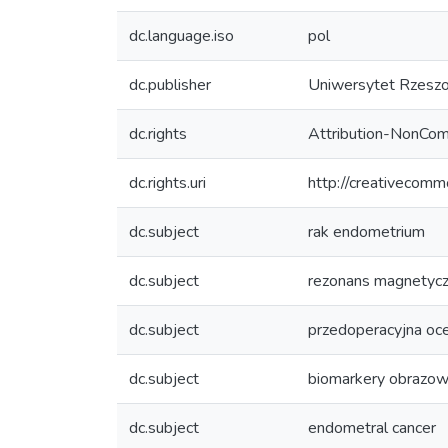
dc.language.iso
pol
dc.publisher
Uniwersytet Rzesz
dc.rights
Attribution-NonComm
dc.rights.uri
http://creativecomm
dc.subject
rak endometrium
dc.subject
rezonans magnetyc
dc.subject
przedoperacyjna oc
dc.subject
biomarkery obrazo
dc.subject
endometral cancer