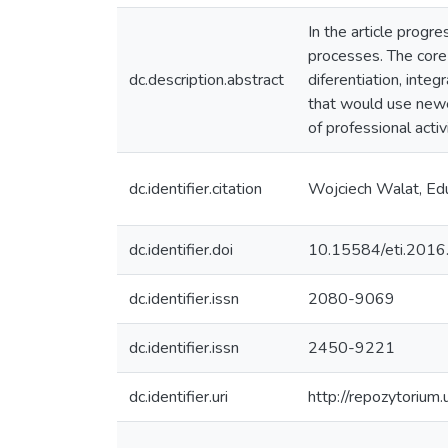
In the article progr
processes. The core 
dc.description.abstract
diferentiation, inte
that would use newes
of professional activ
dc.identifier.citation
Wojciech Walat, Edu
dc.identifier.doi
10.15584/eti.2016
dc.identifier.issn
2080-9069
dc.identifier.issn
2450-9221
dc.identifier.uri
http://repozytorium