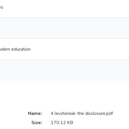
es
odern education
Name:
4 levcheniuk-the disclosure.pdf
Size:
170.12 KB