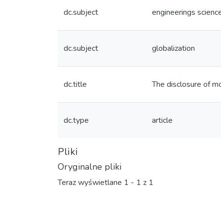
dc.subject
engineerings scienc
dc.subject
globalization
dc.title
The disclosure of m
dc.type
article
Pliki
Oryginalne pliki
Teraz wyświetlane
1 - 1 z 1