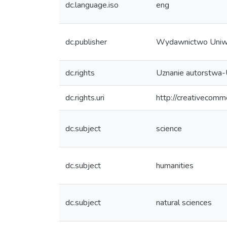
dc.language.iso
eng
dc.publisher
Wydawnictwo Uniw
dc.rights
Uznanie autorstwa-
dc.rights.uri
http://creativecomm
dc.subject
science
dc.subject
humanities
dc.subject
natural sciences