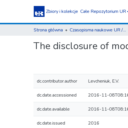
Zbiory i kolekcje
Całe Repozytorium UR
Strona główna
Czasopisma naukowe UR / Scientific Journals
The disclosure of mo
dc.contributor.author
Levcheniuk, E.V.
dc.date.accessioned
2016-11-08T08:1
dc.date.available
2016-11-08T08:1
dc.date.issued
2016