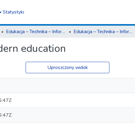
Statystyki
Edukacja – Technika – Informatyka
Edukacja – Technika – Informatyka nr 3(17)2016
dern education
Uproszczony widok
6:47Z
6:47Z