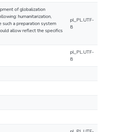
opment of globalization
llowing: humanitarization,
pl_PL.UTF-
te such a preparation system
8
uld allow reflect the specifics
pl_PL.UTF-
8
pl_PL.UTF-