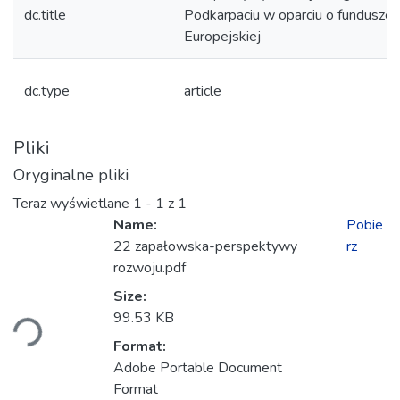
dc.title
Podkarpaciu w oparciu o fundusze 
Europejskiej
dc.type
article
Pliki
Oryginalne pliki
Teraz wyświetlane
1 - 1 z 1
Name:
Pobie
22 zapałowska-perspektywy
rz
rozwoju.pdf
dowanie...
Size:
99.53 KB
Format:
Adobe Portable Document
Format