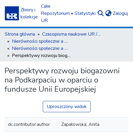
Całe
Zbiory i
(c
Repozytorium
Statystyki
Zaloguj
kolekcje
UR
Strona główna
Czasopisma naukowe UR / Scientific Journals
Nierówności społeczne a wzrost gospodarczy
Nierówności społeczne a wzrost gospodarczy z. 27 (2012)
Perspektywy rozwoju biogazowni na Podkarpaciu w oparciu o fundusze Unii Europejskiej
Perspektywy rozwoju biogazowni
na Podkarpaciu w oparciu o
fundusze Unii Europejskiej
Uproszczony widok
dc.contributor.author
Zapałowska, Anita