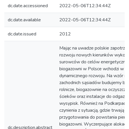
dc.date.accessioned
2022-05-06T12:34:44Z
dc.date.available
2022-05-06T12:34:44Z
dc.date.issued
2012
Mając na uwadze polskie zapotrz
rozwoju nowych kierunków wykorz
surowców do celów energetycznyc
biogazowni w Polsce wchodzi w fa
dynamicznego rozwoju. Na wzór n
zachodnich sąsiadów budujemy bi
rolnicze, biogazownie na oczyszczal
ścieków oraz instalacje do odgaz
wysypisk. Również na Podkarpaci
czynienia z sytuacją, gdzie trwają
przygotowania do powstania pier
biogazowni. Wyczerpujące alokacj
dc.description.abstract