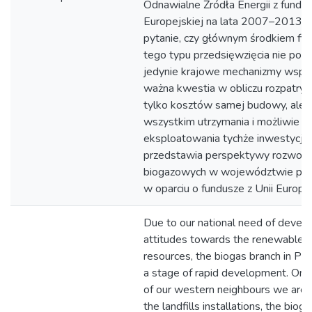
Odnawialne Źródła Energii z fundus
Europejskiej na lata 2007–2013 s
pytanie, czy głównym środkiem fi
tego typu przedsięwzięcia nie poz
jedynie krajowe mechanizmy wsparc
ważna kwestia w obliczu rozpatryw
tylko kosztów samej budowy, ale 
wszystkim utrzymania i możliwie 
eksploatowania tychże inwestycji. 
przedstawia perspektywy rozwoju 
biogazowych w województwie po
w oparciu o fundusze z Unii Europej
Due to our national need of devel
attitudes towards the renewable 
resources, the biogas branch in Po
a stage of rapid development. On 
of our western neighbours we are i
the landfills installations, the bioga