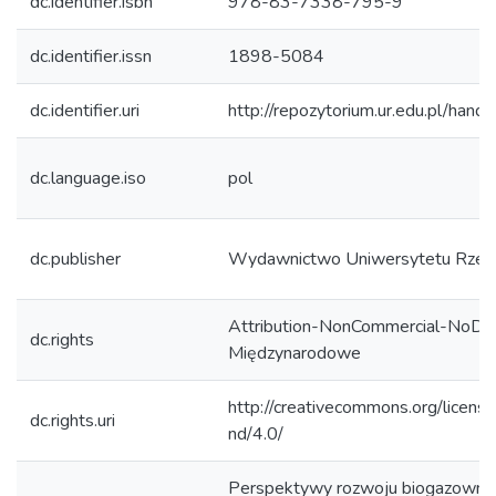
dc.identifier.isbn
978-83-7338-795-9
dc.identifier.issn
1898-5084
dc.identifier.uri
http://repozytorium.ur.edu.pl/hand
dc.language.iso
pol
dc.publisher
Wydawnictwo Uniwersytetu Rzes
Attribution-NonCommercial-NoDeri
dc.rights
Międzynarodowe
http://creativecommons.org/licens
dc.rights.uri
nd/4.0/
Perspektywy rozwoju biogazowni 