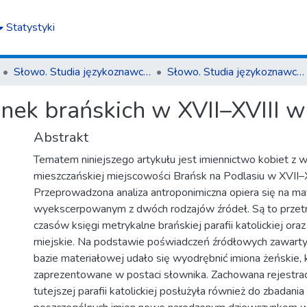
Statystyki
Słowo. Studia językoznawcze
Słowo. Studia językoznawcze nr 13/2022
nek brańskich w XVII–XVIII w
Abstrakt
Tematem niniejszego artykułu jest imiennictwo kobiet z 
mieszczańskiej miejscowości Brańsk na Podlasiu w XVII–X
Przeprowadzona analiza antroponimiczna opiera się na ma
wyekscerpowanym z dwóch rodzajów źródeł. Są to przet
czasów księgi metrykalne brańskiej parafii katolickiej oraz
miejskie. Na podstawie poświadczeń źródłowych zawart
bazie materiałowej udało się wyodrębnić imiona żeńskie, 
zaprezentowane w postaci słownika. Zachowana rejestrac
tutejszej parafii katolickiej posłużyła również do zbadani