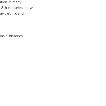
ition. In many
 18th centuries show
avic ethnic and
lasie
,
historical