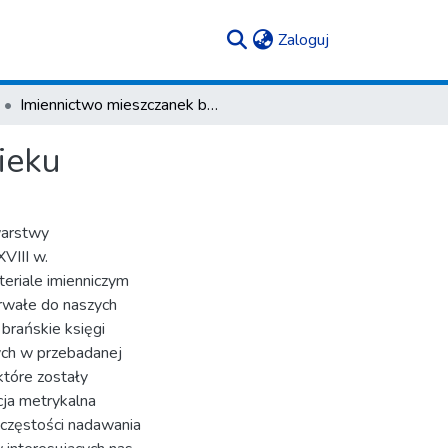
(current)
Zaloguj
Imiennictwo mieszczanek brańskich w XVII–XVIII wieku
ieku
warstwy
VIII w.
teriale imienniczym
rwałe do naszych
 brańskie księgi
ych w przebadanej
które zostały
ja metrykalna
a częstości nadawania