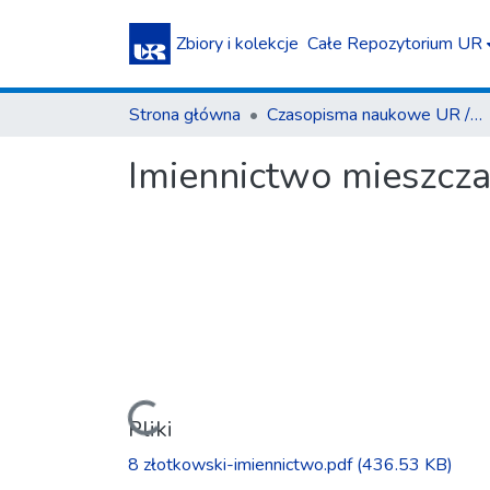
Zbiory i kolekcje
Całe Repozytorium UR
Strona główna
Czasopisma naukowe UR / Scientific Journals
Imiennictwo mieszcza
Ładowanie...
Pliki
8 złotkowski-imiennictwo.pdf
(436.53 KB)