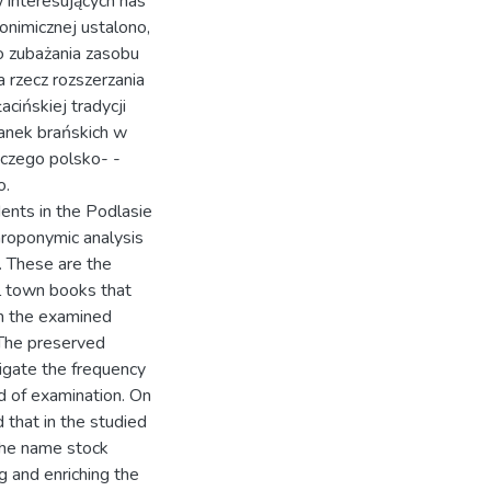
interesujących nas
onimicznej ustalono,
o zubażania zasobu
a rzecz rozszerzania
acińskiej tradycji
anek brańskich w
iczego polsko- -
o.
dents in the Podlasie
hroponymic analysis
. These are the
al town books that
m the examined
 The preserved
tigate the frequency
d of examination. On
 that in the studied
the name stock
g and enriching the