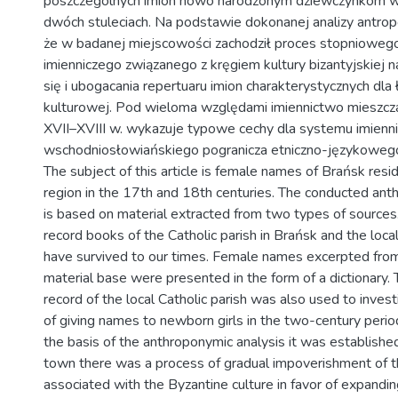
poszczególnych imion nowo narodzonym dziewczynkom w 
dwóch stuleciach. Na podstawie dokonanej analizy antrop
że w badanej miejscowości zachodził proces stopnioweg
imienniczego związanego z kręgiem kultury bizantyjskiej n
się i ubogacania repertuaru imion charakterystycznych dla ł
kulturowej. Pod wieloma względami imiennictwo mieszcz
XVII–XVIII w. wykazuje typowe cechy dla systemu imienn
wschodniosłowiańskiego pogranicza etniczno-językoweg
The subject of this article is female names of Brańsk resi
region in the 17th and 18th centuries. The conducted ant
is based on material extracted from two types of sources
record books of the Catholic parish in Brańsk and the loc
have survived to our times. Female names excerpted fro
material base were presented in the form of a dictionary.
record of the local Catholic parish was also used to inves
of giving names to newborn girls in the two-century perio
the basis of the anthroponymic analysis it was established
town there was a process of gradual impoverishment of 
associated with the Byzantine culture in favor of expandin