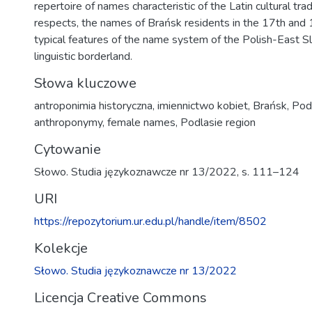
repertoire of names characteristic of the Latin cultural trad
respects, the names of Brańsk residents in the 17th and
typical features of the name system of the Polish-East Sl
linguistic borderland.
Słowa kluczowe
antroponimia historyczna
,
imiennictwo kobiet
,
Brańsk
,
Pod
anthroponymy
,
female names
,
Podlasie region
Cytowanie
Słowo. Studia językoznawcze nr 13/2022, s. 111–124
URI
https://repozytorium.ur.edu.pl/handle/item/8502
Kolekcje
Słowo. Studia językoznawcze nr 13/2022
Licencja Creative Commons