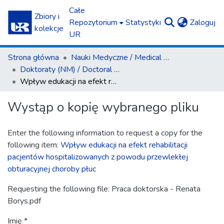
Całe
Zbiory i
(c
Repozytorium
Statystyki
Zaloguj
kolekcje
UR
Strona główna
Nauki Medyczne / Medical Sciences
Doktoraty (NM) / Doctoral Theses (MS)
Wpływ edukacji na efekt rehabilitacji pacjentów hospitalizowanych z powodu przewlekłej obturacyjnej choroby płuc
Wystąp o kopię wybranego pliku
Enter the following information to request a copy for the
following item:
Wpływ edukacji na efekt rehabilitacji
pacjentów hospitalizowanych z powodu przewlekłej
obturacyjnej choroby płuc
Requesting the following file: Praca doktorska - Renata
Borys.pdf
Imię *