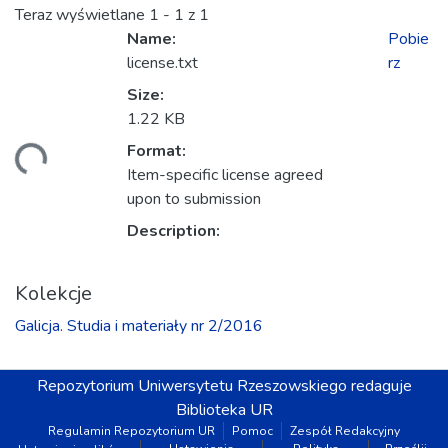
Teraz wyświetlane
1 - 1 z 1
Name:
Pobie
license.txt
rz
Size:
1.22 KB
Format:
wanie...
Item-specific license agreed
upon to submission
Description:
Kolekcje
Galicja. Studia i materiały nr 2/2016
Repozytorium
Uniwersytetu Rzeszowskiego
redaguje
Biblioteka UR
Regulamin Repozytorium UR
Pomoc
Zespół Redakcyjny