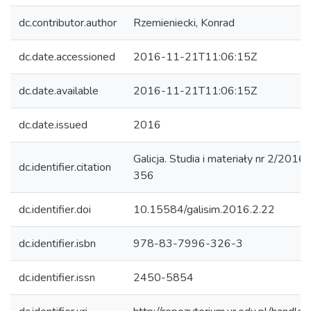
dc.contributor.author
Rzemieniecki, Konrad
dc.date.accessioned
2016-11-21T11:06:15Z
dc.date.available
2016-11-21T11:06:15Z
dc.date.issued
2016
Galicja. Studia i materiały nr 2/2016,
dc.identifier.citation
356
dc.identifier.doi
10.15584/galisim.2016.2.22
dc.identifier.isbn
978-83-7996-326-3
dc.identifier.issn
2450-5854