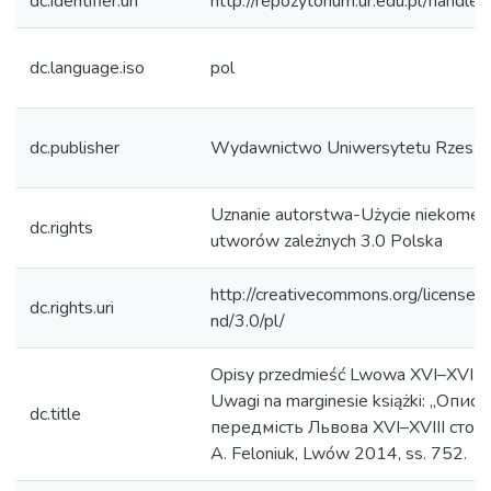
dc.identifier.uri
http://repozytorium.ur.edu.pl/handle
dc.language.iso
pol
dc.publisher
Wydawnictwo Uniwersytetu Rzesz
Uznanie autorstwa-Użycie niekomer
dc.rights
utworów zależnych 3.0 Polska
http://creativecommons.org/licenses
dc.rights.uri
nd/3.0/pl/
Opisy przedmieść Lwowa XVI–XVIII s
Uwagi na marginesie książki: „Описи
dc.title
передмість Львова XVI–XVIII століт
A. Feloniuk, Lwów 2014, ss. 752.