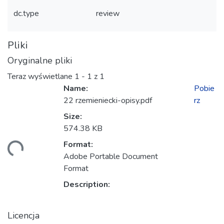
dc.type
review
Pliki
Oryginalne pliki
Teraz wyświetlane
1 - 1 z 1
Name:
Pobie
22 rzemieniecki-opisy.pdf
rz
Size:
574.38 KB
Format:
wanie...
Adobe Portable Document
Format
Description:
Licencja