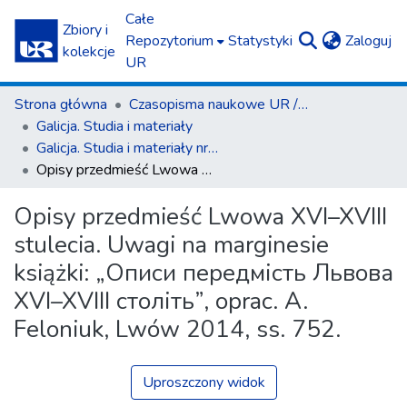
Całe
Zbiory i
(c
Repozytorium
Statystyki
Zaloguj
kolekcje
UR
Strona główna
Czasopisma naukowe UR / Scientific Journals
Galicja. Studia i materiały
Galicja. Studia i materiały nr 2/2016
Opisy przedmieść Lwowa XVI–XVIII stulecia. Uwagi na marginesie książki: „Описи передмість Львова XVI–XVIII століть”, oprac. A. Feloniuk, Lwów 2014, ss. 752.
Opisy przedmieść Lwowa XVI–XVIII
stulecia. Uwagi na marginesie
książki: „Описи передмість Львова
XVI–XVIII століть”, oprac. A.
Feloniuk, Lwów 2014, ss. 752.
Uproszczony widok