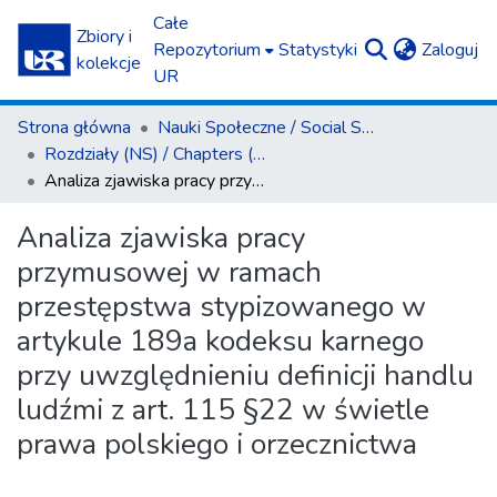
Całe
Zbiory i
(c
Repozytorium
Statystyki
Zaloguj
kolekcje
UR
Strona główna
Nauki Społeczne / Social Sciences
Rozdziały (NS) / Chapters (SS)
Analiza zjawiska pracy przymusowej w ramach przestępstwa stypizowanego w artykule 189a kodeksu karnego przy uwzględnieniu definicji handlu ludźmi z art. 115 §22 w świetle prawa polskiego i orzecznictwa
Analiza zjawiska pracy
przymusowej w ramach
przestępstwa stypizowanego w
artykule 189a kodeksu karnego
przy uwzględnieniu definicji handlu
ludźmi z art. 115 §22 w świetle
prawa polskiego i orzecznictwa