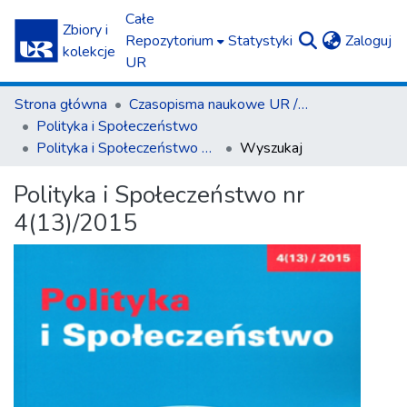
Całe
Zbiory i
(c
Repozytorium
Statystyki
Zaloguj
kolekcje
UR
Strona główna
Czasopisma naukowe UR / Scientific Journals
Polityka i Społeczeństwo
Polityka i Społeczeństwo nr 4(13)/2015
Wyszukaj
Polityka i Społeczeństwo nr
4(13)/2015