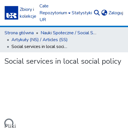
Całe
Zbiory i
(c
Repozytorium
Statystyki
Zaloguj
kolekcje
UR
Strona główna
Nauki Społeczne / Social Sciences
Artykuły (NS) / Articles (SS)
Social services in local social policy
Social services in local social policy
anie...
Pliki