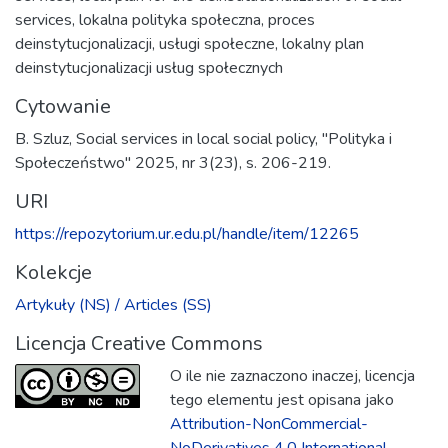
services
,
lokalna polityka społeczna
,
proces
deinstytucjonalizacji
,
usługi społeczne
,
lokalny plan
deinstytucjonalizacji usług społecznych
Cytowanie
B. Szluz, Social services in local social policy, "Polityka i
Społeczeństwo" 2025, nr 3(23), s. 206-219.
URI
https://repozytorium.ur.edu.pl/handle/item/12265
Kolekcje
Artykuły (NS) / Articles (SS)
Licencja Creative Commons
O ile nie zaznaczono inaczej, licencja
tego elementu jest opisana jako
Attribution-NonCommercial-
NoDerivatives 4.0 International