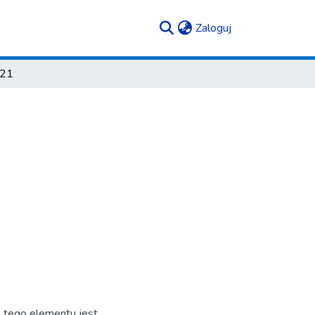
(current)
Zaloguj
021
ja tego elementu jest