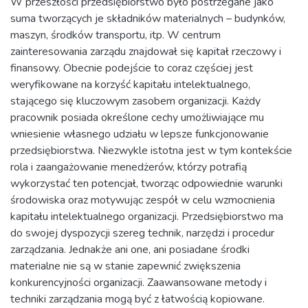
W przeszłości przedsiębiorstwo było postrzegane jako
suma tworzących je składników materialnych – budynków,
maszyn, środków transportu, itp. W centrum
zainteresowania zarządu znajdował się kapitał rzeczowy i
finansowy. Obecnie podejście to coraz częściej jest
weryfikowane na korzyść kapitału intelektualnego,
stającego się kluczowym zasobem organizacji. Każdy
pracownik posiada określone cechy umożliwiające mu
wniesienie własnego udziału w lepsze funkcjonowanie
przedsiębiorstwa. Niezwykle istotna jest w tym kontekście
rola i zaangażowanie menedżerów, którzy potrafią
wykorzystać ten potencjał, tworząc odpowiednie warunki
środowiska oraz motywując zespół w celu wzmocnienia
kapitału intelektualnego organizacji. Przedsiębiorstwo ma
do swojej dyspozycji szereg technik, narzędzi i procedur
zarządzania. Jednakże ani one, ani posiadane środki
materialne nie są w stanie zapewnić zwiększenia
konkurencyjności organizacji. Zaawansowane metody i
techniki zarządzania mogą być z łatwością kopiowane.