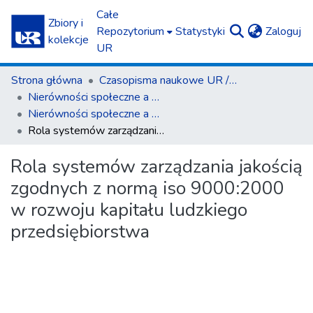
Całe
Zbiory i
(c
Repozytorium
Statystyki
Zaloguj
kolekcje
UR
Strona główna
Czasopisma naukowe UR / Scientific Journals
Nierówności społeczne a wzrost gospodarczy
Nierówności społeczne a wzrost gospodarczy z. 7 (2005)
Rola systemów zarządzania jakością zgodnych z normą iso 9000:2000 w rozwoju kapitału ludzkiego przedsiębiorstwa
Rola systemów zarządzania jakością
zgodnych z normą iso 9000:2000
w rozwoju kapitału ludzkiego
przedsiębiorstwa