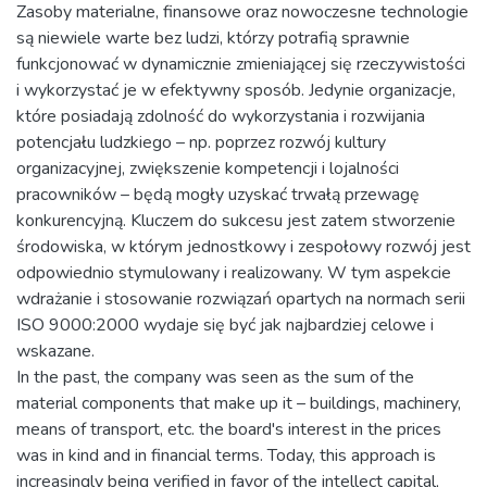
Zasoby materialne, finansowe oraz nowoczesne technologie
są niewiele warte bez ludzi, którzy potrafią sprawnie
funkcjonować w dynamicznie zmieniającej się rzeczywistości
i wykorzystać je w efektywny sposób. Jedynie organizacje,
które posiadają zdolność do wykorzystania i rozwijania
potencjału ludzkiego – np. poprzez rozwój kultury
organizacyjnej, zwiększenie kompetencji i lojalności
pracowników – będą mogły uzyskać trwałą przewagę
konkurencyjną. Kluczem do sukcesu jest zatem stworzenie
środowiska, w którym jednostkowy i zespołowy rozwój jest
odpowiednio stymulowany i realizowany. W tym aspekcie
wdrażanie i stosowanie rozwiązań opartych na normach serii
ISO 9000:2000 wydaje się być jak najbardziej celowe i
wskazane.
In the past, the company was seen as the sum of the
material components that make up it – buildings, machinery,
means of transport, etc. the board's interest in the prices
was in kind and in financial terms. Today, this approach is
increasingly being verified in favor of the intellect capital,