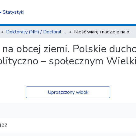
Statystyki
Doktoraty (NH) / Doctoral Theses (H)
Nieść wiarę i nadzieję na obcej ziemi. Polskie duchowieństwo katolickie w życiu religijnym i polityczno – społecznym Wielkiej Emigracji we Francji (1831–1863)
ę na obcej ziemi. Polskie duc
polityczno – społecznym Wielk
Uproszczony widok
48Z