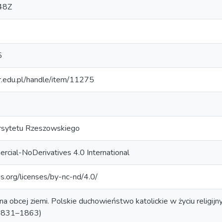
48Z
5
ur.edu.pl/handle/item/11275
sytetu Rzeszowskiego
cial-NoDerivatives 4.0 International
s.org/licenses/by-nc-nd/4.0/
 na obcej ziemi. Polskie duchowieństwo katolickie w życiu religij
 (1831–1863)