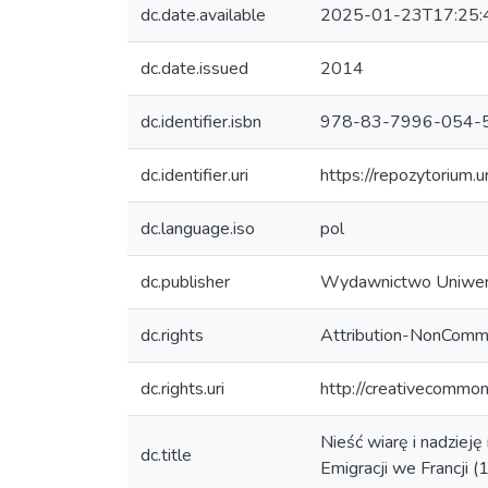
dc.date.available
2025-01-23T17:25:
dc.date.issued
2014
dc.identifier.isbn
978-83-7996-054-
dc.identifier.uri
https://repozytorium.
dc.language.iso
pol
dc.publisher
Wydawnictwo Uniwer
dc.rights
Attribution-NonCommer
dc.rights.uri
http://creativecommon
Nieść wiarę i nadzieję
dc.title
Emigracji we Francji