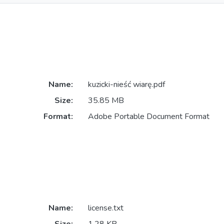
Name:
kuzicki-nieść wiarę.pdf
Size:
35.85 MB
Format:
Adobe Portable Document Format
Name:
license.txt