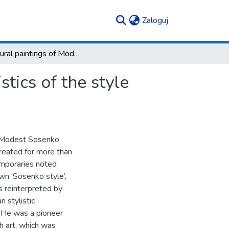
(current)
Zaloguj
The mural paintings of Modest Sosenko. Characteristics of the style based on representative examples.
tics of the style
st Modest Sosenko
reated for more than
emporaries noted
wn ‘Sosenko style’,
s reinterpreted by
 stylistic
. He was a pioneer
 art, which was