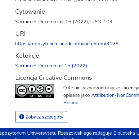
Cytowanie
Sacrum et Decorum, nr 15 (2022), s. 93-109
URI
https://repozytorium.ur.edu.pl/handle/item/9129
Kolekcje
Sacrum et Decorum nr 15 (2022)
Licencja Creative Commons
O ile nie zaznaczono inaczej, licenc
opisana jako
Attribution-NonComme
Poland
Zobacz szczegóły
epozytorium
Uniwersytetu Rzeszowskiego
redaguje
Biblioteka 