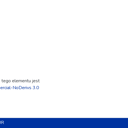
ja tego elementu jest
rcial-NoDerivs 3.0
UR