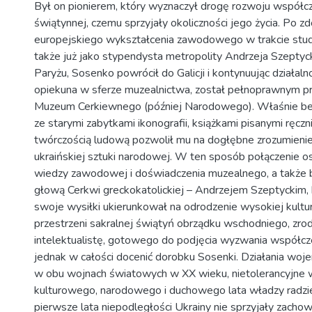
Był on pionierem, który wyznaczył drogę rozwoju współcz
świątynnej, czemu sprzyjały okoliczności jego życia. Po 
europejskiego wykształcenia zawodowego w trakcie stu
także już jako stypendysta metropolity Andrzeja Szepty
Paryżu, Sosenko powrócił do Galicji i kontynuując działal
opiekuna w sferze muzealnictwa, został pełnoprawnym p
Muzeum Cerkiewnego (później Narodowego). Właśnie be
ze starymi zabytkami ikonografii, książkami pisanymi ręczn
twórczością ludową pozwolił mu na dogłębne zrozumienie
ukraińskiej sztuki narodowej. W ten sposób połączenie os
wiedzy zawodowej i doświadczenia muzealnego, a także bl
głową Cerkwi greckokatolickiej – Andrzejem Szeptyckim,
swoje wysiłki ukierunkował na odrodzenie wysokiej kultu
przestrzeni sakralnej świątyń obrządku wschodniego, zrod
intelektualistę, gotowego do podjęcia wyzwania współcz
jednak w całości docenić dorobku Sosenki. Działania woje
w obu wojnach światowych w XX wieku, nietolerancyjne 
kulturowego, narodowego i duchowego lata władzy radzie
pierwsze lata niepodległości Ukrainy nie sprzyjały zachowa