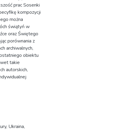
kszość prac Sosenki
specyfikę kompozycji
znego można
wóch świątyń w
źce oraz Świętego
jąc porównania z
ch archiwalnych,
 ostatniego obiektu
awet takie
h autorskich,
indywidualnej
tury
,
Ukraina
,