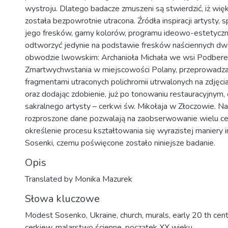
wystroju. Dlatego badacze zmuszeni są stwierdzić, iż wię
została bezpowrotnie utracona. Źródła inspiracji artysty, 
jego fresków, gamy kolorów, programu ideowo-estetyc
odtworzyć jedynie na podstawie fresków naściennych d
obwodzie lwowskim: Archanioła Michała we wsi Podbere
Zmartwychwstania w miejscowości Polany, przeprowadza
fragmentami utraconych polichromii utrwalonych na zdjęcia
oraz dodając zdobienie, już po tonowaniu restauracyjnym,
sakralnego artysty – cerkwi św. Mikołaja w Złoczowie. N
rozproszone dane pozwalają na zaobserwowanie wielu cec
określenie procesu kształtowania się wyrazistej maniery 
Sosenki, czemu poświęcone zostało niniejsze badanie.
Opis
Translated by Monika Mazurek
Słowa kluczowe
Modest Sosenko
,
Ukraine
,
church
,
murals
,
early 20 th cen
cerkiew
,
malarstwo ścienne
,
początek XX wieku