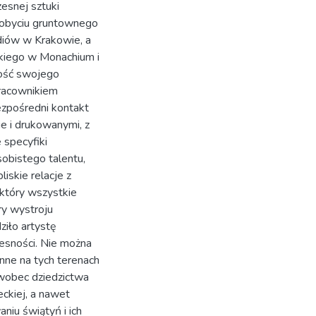
esnej sztuki
zdobyciu gruntownego
diów w Krakowie, a
ckiego w Monachium i
ność swojego
racownikiem
zpośredni kontakt
ie i drukowanymi, z
 specyfiki
obistego talentu,
iskie relacje z
 który wszystkie
ry wystroju
ziło artystę
esności. Nie można
nne na tych terenach
wobec dziedzictwa
ckiej, a nawet
niu świątyń i ich