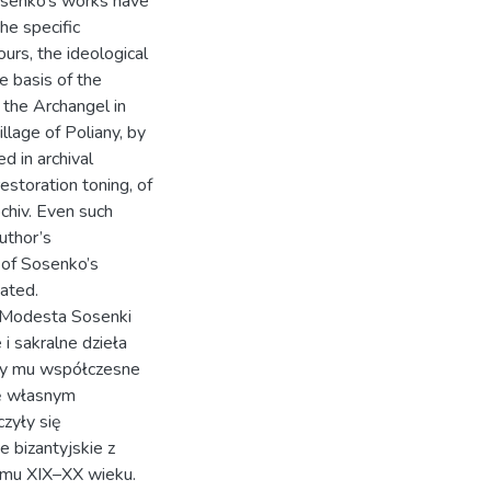
Sosenko’s works have
the specific
urs, the ideological
e basis of the
l the Archangel in
illage of Poliany, by
d in archival
estoration toning, of
ochiv. Even such
uthor’s
n of Sosenko’s
cated.
 Modesta Sosenki
 sakralne dzieła
oby mu współczesne
ię własnym
zyły się
 bizantyjskie z
mu XIX–XX wieku.