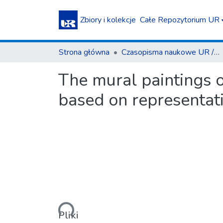
Zbiory i kolekcje
Całe Repozytorium UR
Strona główna
Czasopisma naukowe UR / Scientific Journals
The mural paintings o
based on representat
Ładowanie...
Pliki