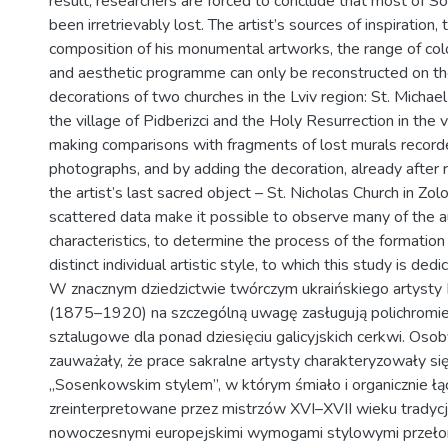
result, researchers are forced to conclude that most of 
been irretrievably lost. The artist’s sources of inspiration, 
composition of his monumental artworks, the range of colo
and aesthetic programme can only be reconstructed on th
decorations of two churches in the Lviv region: St. Michae
the village of Pidberizci and the Holy Resurrection in the v
making comparisons with fragments of lost murals recorde
photographs, and by adding the decoration, already after r
the artist’s last sacred object – St. Nicholas Church in Zol
scattered data make it possible to observe many of the a
characteristics, to determine the process of the formatio
distinct individual artistic style, to which this study is dedi
W znacznym dziedzictwie twórczym ukraińskiego artysty
(1875–1920) na szczególną uwagę zasługują polichromie i
sztalugowe dla ponad dziesięciu galicyjskich cerkwi. Os
zauważały, że prace sakralne artysty charakteryzowały s
„Sosenkowskim stylem”, w którym śmiało i organicznie łąc
zreinterpretowane przez mistrzów XVI–XVII wieku tradycje
nowoczesnymi europejskimi wymogami stylowymi przeło