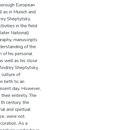
 thorough European
l as in Munich and
rey Sheptytsky,
ivities in the field
later National)
raphy, manuscripts
nderstanding of the
n of his personal
s well as his close
 Andrey Sheptytsky,
 culture of
e birth to an
present day. However,
their entirety. The
th century, the
nal and spiritual
nce, were not
coration. As a