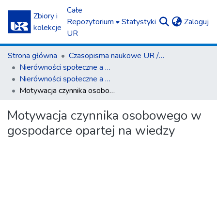
Całe
Zbiory i
(c
Repozytorium
Statystyki
Zaloguj
kolekcje
UR
Strona główna
Czasopisma naukowe UR / Scientific Journals
Nierówności społeczne a wzrost gospodarczy
Nierówności społeczne a wzrost gospodarczy z. 10 (2007)
Motywacja czynnika osobowego w gospodarce opartej na wiedzy
Motywacja czynnika osobowego w
gospodarce opartej na wiedzy