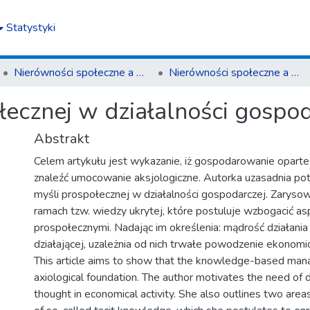
Statystyki
Nierówności społeczne a wzrost gospodarczy
Nierówności społeczne a wzrost gospodarczy z. 10 (2007)
łecznej w działalności gospo
Abstrakt
Celem artykułu jest wykazanie, iż gospodarowanie opart
znaleźć umocowanie aksjologiczne. Autorka uzasadnia po
myśli prospołecznej w działalności gospodarczej. Zarys
ramach tzw. wiedzy ukrytej, które postuluje wzbogacić a
prospołecznymi. Nadając im określenia: mądrość działania
działającej, uzależnia od nich trwałe powodzenie ekonomi
This article aims to show that the knowledge-based mana
axiological foundation. The author motivates the need of 
thought in economical activity. She also outlines two area