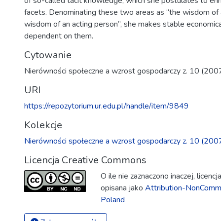
of so-called tacit knowledge, which she postulates to enr
facets. Denominating these two areas as “the wisdom of 
wisdom of an acting person”, she makes stable economic
dependent on them.
Cytowanie
Nierówności społeczne a wzrost gospodarczy z. 10 (200
URI
https://repozytorium.ur.edu.pl/handle/item/9849
Kolekcje
Nierówności społeczne a wzrost gospodarczy z. 10 (200
Licencja Creative Commons
O ile nie zaznaczono inaczej, licenc
opisana jako
Attribution-NonComme
Poland