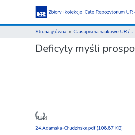
Zbiory i kolekcje
Całe Repozytorium UR
Strona główna
Czasopisma naukowe UR / Scientific Journals
Deficyty myśli prospo
Ładowanie...
Pliki
24.Adamska-Chudzinska.pdf
(108.87 KB)