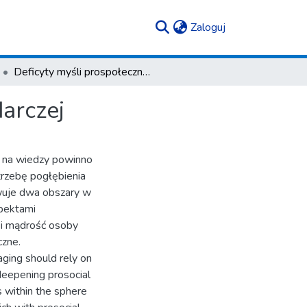
(current)
Zaloguj
Deficyty myśli prospołecznej w działalności gospodarczej
darczej
e na wiedzy powinno
trzebę pogłębienia
owuje dwa obszary w
spektami
 i mądrość osoby
czne.
ging should rely on
deepening prosocial
s within the sphere