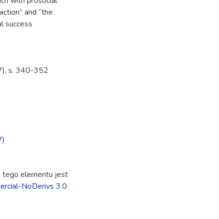
ich with prosocial
action” and “the
al success
7), s. 340-352
7)
ja tego elementu jest
rcial-NoDerivs 3.0