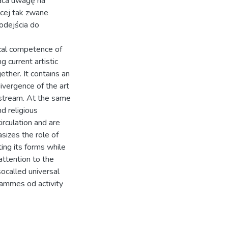
aca uwagę na
ącej tak zwane
odejścia do
ical competence of
ng current artistic
ether. It contains an
divergence of the art
instream. At the same
d religious
irculation and are
asizes the role of
ing its forms while
attention to the
socalled universal
rammes od activity