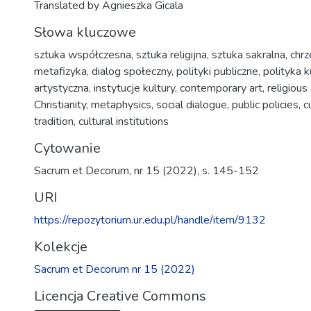
Translated by Agnieszka Gicala
Słowa kluczowe
sztuka współczesna
,
sztuka religijna
,
sztuka sakralna
,
chrz
metafizyka
,
dialog społeczny
,
polityki publiczne
,
polityka k
artystyczna
,
instytucje kultury
,
contemporary art
,
religious 
Christianity
,
metaphysics
,
social dialogue
,
public policies
,
c
tradition
,
cultural institutions
Cytowanie
Sacrum et Decorum, nr 15 (2022), s. 145-152
URI
https://repozytorium.ur.edu.pl/handle/item/9132
Kolekcje
Sacrum et Decorum nr 15 (2022)
Licencja Creative Commons