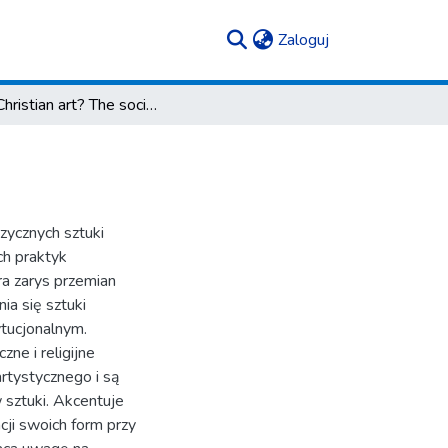
(current)
Zaloguj
New Christian art? The socio-political context
zycznych sztuki
ch praktyk
ra zarys przemian
ia się sztuki
ytucjonalnym.
ne i religijne
rtystycznego i są
sztuki. Akcentuje
acji swoich form przy