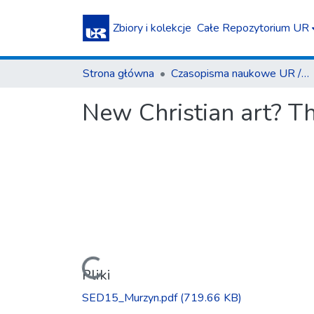
Zbiory i kolekcje
Całe Repozytorium UR
Strona główna
Czasopisma naukowe UR / Scientific Journals
New Christian art? Th
Ładowanie...
Pliki
SED15_Murzyn.pdf
(719.66 KB)