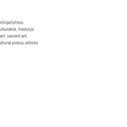
eścijaństwo
,
ulturalna
,
tradycja
art
,
sacred art
,
ultural policy
,
artistic