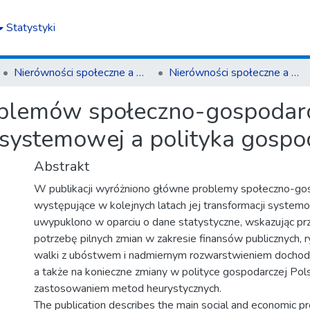
Statystyki
Nierówności społeczne a wzrost gospodarczy
Nierówności społeczne a wzrost gospodarczy z. 19 (2011)
blemów społeczno-gospodarc
i systemowej a polityka gosp
Abstrakt
W publikacji wyróżniono główne problemy społeczno-go
występujące w kolejnych latach jej transformacji system
uwypuklono w oparciu o dane statystyczne, wskazując p
potrzebę pilnych zmian w zakresie finansów publicznych, r
walki z ubóstwem i nadmiernym rozwarstwieniem docho
a także na konieczne zmiany w polityce gospodarczej Polsk
zastosowaniem metod heurystycznych.
The publication describes the main social and economic p