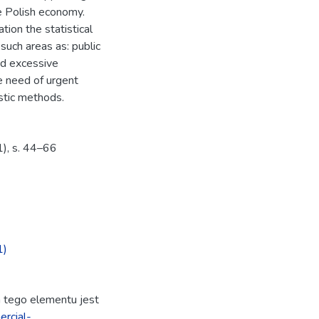
e Polish economy.
ion the statistical
such areas as: public
nd excessive
he need of urgent
stic methods.
), s. 44–66
1)
ja tego elementu jest
rcial-