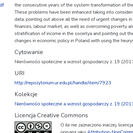
df
the consecutive years of the system transformation of th
These problems have been enhanced taking into considerat
data, pointing out above all the need of urgent changes in 
finances, labour market, as well as overcoming poverty a
stratification of income in the societya and pointing out t
changes in economic policy in Poland with using the heury
Cytowanie
Nierówności społeczne a wzrost gospodarczy z. 19 (2011
URI
http://repozytorium.ur.edu.pl/handle/item/7923
Kolekcje
Nierówności społeczne a wzrost gospodarczy z. 19 (201
Licencja Creative Commons
O ile nie zaznaczono inaczej, licenc
opisana jako
Attribution-NonComme