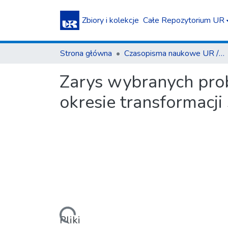
Zbiory i kolekcje
Całe Repozytorium UR
Strona główna
Czasopisma naukowe UR / Scientific Journals
Zarys wybranych pro
okresie transformacj
Pliki