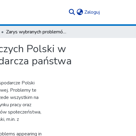
(current)
Zaloguj
Zarys wybranych problemów społeczno-gospodarczych Polski w okresie transformacji systemowej a polityka gospodarcza państwa
zych Polski w
odarcza państwa
spodarcze Polski
owej. Problemy te
rzede wszystkim na
ynku pracy oraz
dów społeczeństwa,
i, m.in. z
roblems appearing in