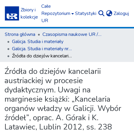
Całe
Zbiory i
(c
Repozytorium
Statystyki
Zaloguj
kolekcje
UR
Strona główna
Czasopisma naukowe UR / Scientific Journals
Galicja. Studia i materiały
Galicja. Studia i materiały nr 1/2015
Źródła do dziejów kancelarii austriackiej w procesie dydaktycznym. Uwagi na marginesie książki: „Kancelaria organów władzy w Galicji. Wybór źródeł”, oprac. A. Górak i K. Latawiec, Lublin 2012, ss. 238
Źródła do dziejów kancelarii
austriackiej w procesie
dydaktycznym. Uwagi na
marginesie książki: „Kancelaria
organów władzy w Galicji. Wybór
źródeł”, oprac. A. Górak i K.
Latawiec, Lublin 2012, ss. 238