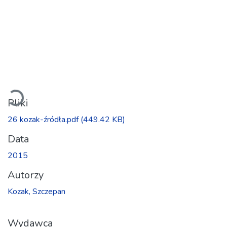
owanie...
Pliki
26 kozak-źródła.pdf
(449.42 KB)
Data
2015
Autorzy
Kozak, Szczepan
Wydawca