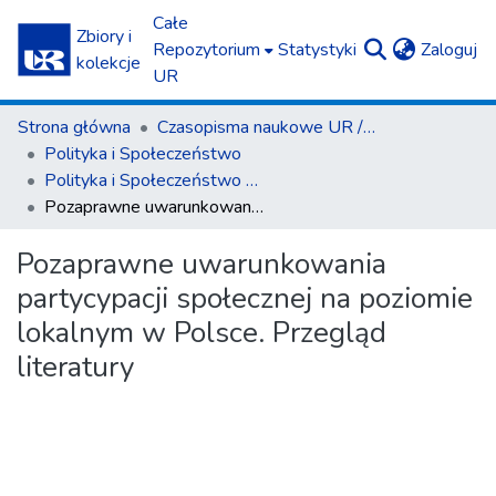
Całe
Zbiory i
(c
Repozytorium
Statystyki
Zaloguj
kolekcje
UR
Strona główna
Czasopisma naukowe UR / Scientific Journals
Polityka i Społeczeństwo
Polityka i Społeczeństwo nr 2(22)/2024
Pozaprawne uwarunkowania partycypacji społecznej na poziomie lokalnym w Polsce. Przegląd literatury
Pozaprawne uwarunkowania
partycypacji społecznej na poziomie
lokalnym w Polsce. Przegląd
literatury