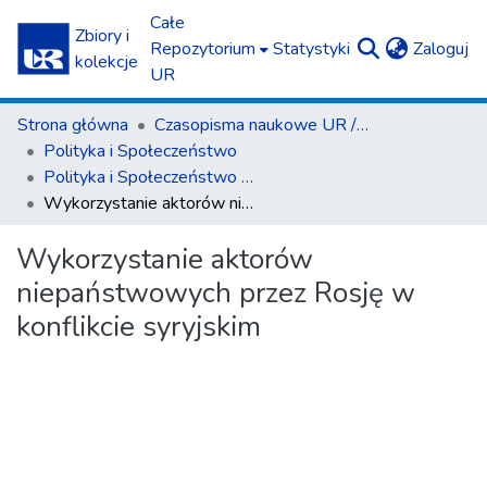
Całe
Zbiory i
(c
Repozytorium
Statystyki
Zaloguj
kolekcje
UR
Strona główna
Czasopisma naukowe UR / Scientific Journals
Polityka i Społeczeństwo
Polityka i Społeczeństwo nr 3(21)/2023
Wykorzystanie aktorów niepaństwowych przez Rosję w konflikcie syryjskim
Wykorzystanie aktorów
niepaństwowych przez Rosję w
konflikcie syryjskim