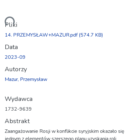
anie...
Pliki
14. PRZEMYSŁAW+MAZUR.pdf
(574.7 KB)
Data
2023-09
Autorzy
Mazur, Przemysław
Wydawca
1732-9639
Abstrakt
Zaangażowanie Rosji w konflikcie syryjskim okazało się
jednym z elementów szerszego planu uzyskania roli