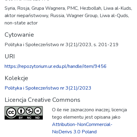
Syria
,
Rosja
,
Grupa Wagnera
,
PMC
,
Hezbollah
,
Liwa al-Kuds
,
aktor niepaństwowy
,
Russia
,
Wagner Group
,
Liwa al-Quds
,
non-state actor
Cytowanie
Polityka i Społeczeństwo nr 3(21)/2023, s. 201-219
URI
https://repozytorium.ur.edu.pl/handle/item/9456
Kolekcje
Polityka i Społeczeństwo nr 3(21)/2023
Licencja Creative Commons
O ile nie zaznaczono inaczej, licencja
tego elementu jest opisana jako
Attribution-NonCommercial-
NoDerivs 3.0 Poland