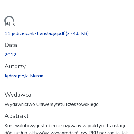
dowanie...
Pliki
11 jędrzejczyk-translacja.pdf
(274.6 KB)
Data
2012
Autorzy
Jędrzejczyk, Marcin
Wydawca
Wydawnictwo Uniwersytetu Rzeszowskiego
Abstrakt
Kurs walutowy jest obecnie używany w praktyce translacji
dób i usług, aktywów, wynagrodzeń, czy PKB per capita. Jak