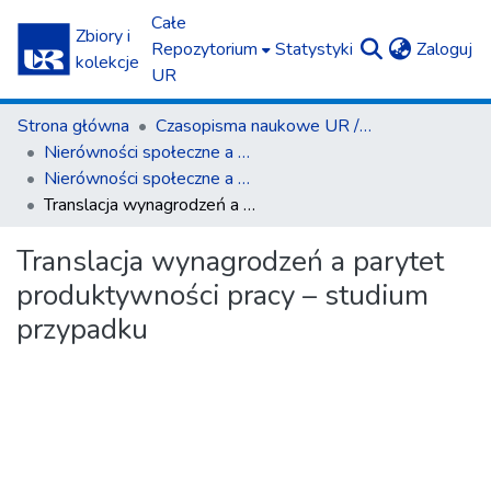
Całe
Zbiory i
(c
Repozytorium
Statystyki
Zaloguj
kolekcje
UR
Strona główna
Czasopisma naukowe UR / Scientific Journals
Nierówności społeczne a wzrost gospodarczy
Nierówności społeczne a wzrost gospodarczy z. 25 (2012)
Translacja wynagrodzeń a parytet produktywności pracy – studium przypadku
Translacja wynagrodzeń a parytet
produktywności pracy – studium
przypadku