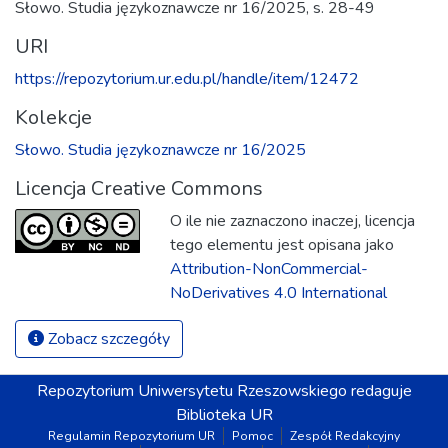
Słowo. Studia językoznawcze nr 16/2025, s. 28-49
URI
https://repozytorium.ur.edu.pl/handle/item/12472
Kolekcje
Słowo. Studia językoznawcze nr 16/2025
Licencja Creative Commons
O ile nie zaznaczono inaczej, licencja
tego elementu jest opisana jako
Attribution-NonCommercial-
NoDerivatives 4.0 International
Zobacz szczegóły
Repozytorium
Uniwersytetu Rzeszowskiego
redaguje
Biblioteka UR
Regulamin Repozytorium UR
Pomoc
Zespół Redakcyjny