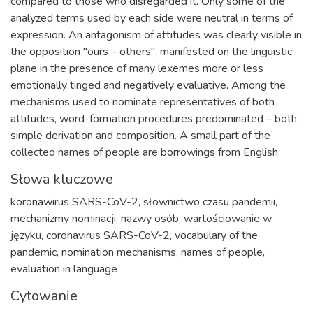
compared to those who disregarded it. Only some of the
analyzed terms used by each side were neutral in terms of
expression. An antagonism of attitudes was clearly visible in
the opposition "ours – others", manifested on the linguistic
plane in the presence of many lexemes more or less
emotionally tinged and negatively evaluative. Among the
mechanisms used to nominate representatives of both
attitudes, word-formation procedures predominated – both
simple derivation and composition. A small part of the
collected names of people are borrowings from English.
Słowa kluczowe
koronawirus SARS-CoV-2
,
słownictwo czasu pandemii
,
mechanizmy nominacji
,
nazwy osób
,
wartościowanie w
języku
,
coronavirus SARS-CoV-2
,
vocabulary of the
pandemic
,
nomination mechanisms
,
names of people
,
evaluation in language
Cytowanie