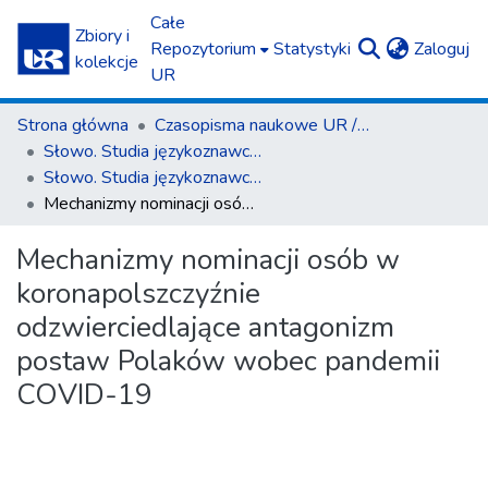
Całe
Zbiory i
(c
Repozytorium
Statystyki
Zaloguj
kolekcje
UR
Strona główna
Czasopisma naukowe UR / Scientific Journals
Słowo. Studia językoznawcze
Słowo. Studia językoznawcze nr 16/2025
Mechanizmy nominacji osób w koronapolszczyźnie odzwierciedlające antagonizm postaw Polaków wobec pandemii COVID-19
Mechanizmy nominacji osób w
koronapolszczyźnie
odzwierciedlające antagonizm
postaw Polaków wobec pandemii
COVID-19