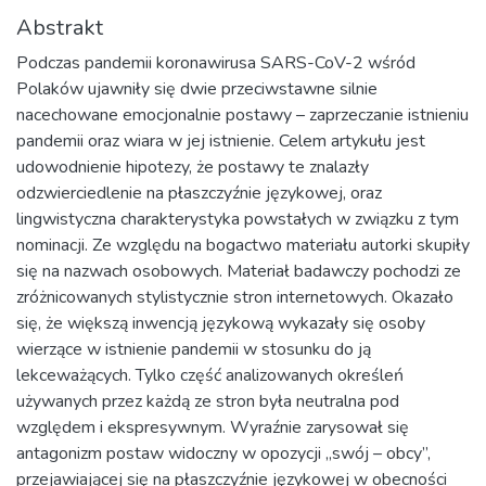
Abstrakt
Podczas pandemii koronawirusa SARS-CoV-2 wśród
Polaków ujawniły się dwie przeciwstawne silnie
nacechowane emocjonalnie postawy – zaprzeczanie istnieniu
pandemii oraz wiara w jej istnienie. Celem artykułu jest
udowodnienie hipotezy, że postawy te znalazły
odzwierciedlenie na płaszczyźnie językowej, oraz
lingwistyczna charakterystyka powstałych w związku z tym
nominacji. Ze względu na bogactwo materiału autorki skupiły
się na nazwach osobowych. Materiał badawczy pochodzi ze
zróżnicowanych stylistycznie stron internetowych. Okazało
się, że większą inwencją językową wykazały się osoby
wierzące w istnienie pandemii w stosunku do ją
lekceważących. Tylko część analizowanych określeń
używanych przez każdą ze stron była neutralna pod
względem i ekspresywnym. Wyraźnie zarysował się
antagonizm postaw widoczny w opozycji „swój – obcy”,
przejawiającej się na płaszczyźnie językowej w obecności