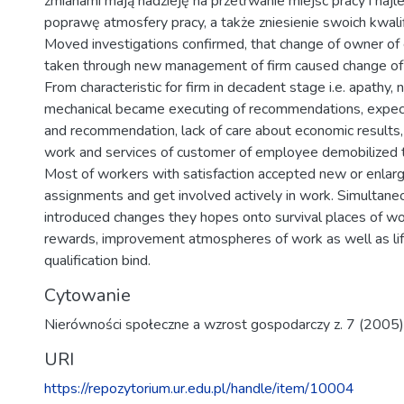
zmianami mają nadzieję na przetrwanie miejsc pracy i najl
poprawę atmosfery pracy, a także zniesienie swoich kwalif
Moved investigations confirmed, that change of owner of 
taken through new management of firm caused change of 
From characteristic for firm in decadent stage i.e. apathy, n
mechanical became executing of recommendations, expect
and recommendation, lack of care about economic results, 
work and services of customer of employee demobilized t
Most of workers with satisfaction accepted new or enlar
assignments and get involved actively in work. Simultane
introduced changes they hopes onto survival places of w
rewards, improvement atmospheres of work as well as lift
qualification bind.
Cytowanie
Nierówności społeczne a wzrost gospodarczy z. 7 (2005
URI
https://repozytorium.ur.edu.pl/handle/item/10004