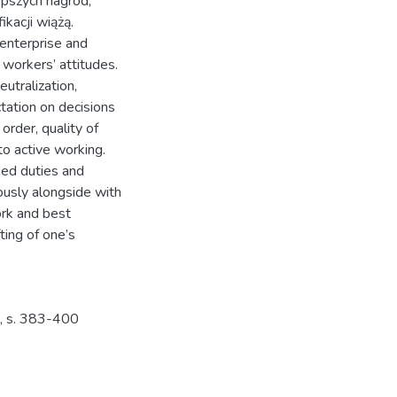
epszych nagród,
ikacji wiążą.
enterprise and
workers’ attitudes.
eutralization,
ation on decisions
order, quality of
o active working.
ged duties and
ously alongside with
ork and best
ing of one’s
), s. 383-400