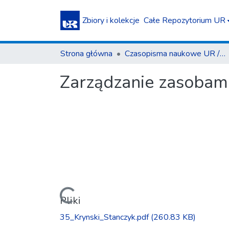
Zbiory i kolekcje
Całe Repozytorium UR
Strona główna
Czasopisma naukowe UR / Scientific Journals
Zarządzanie zasobami
Ładowanie...
Pliki
35_Krynski_Stanczyk.pdf
(260.83 KB)