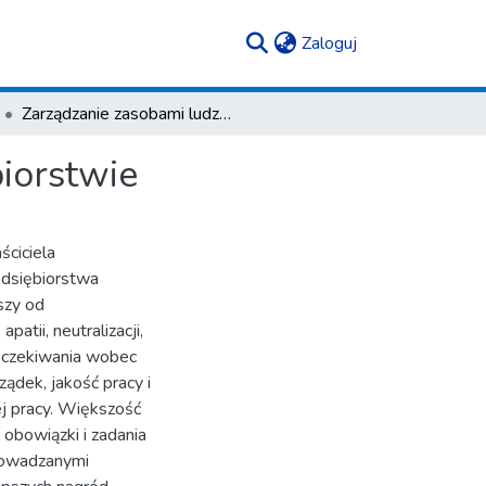
(current)
Zaloguj
Zarządzanie zasobami ludzkimi w małym przedsiębiorstwie
iorstwie
ściciela
edsiębiorstwa
szy od
atii, neutralizacji,
oczekiwania wobec
ządek, jakość pracy i
j pracy. Większość
obowiązki i zadania
prowadzanymi