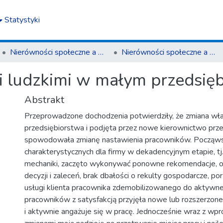
Statystyki
Nierówności społeczne a wzrost gospodarczy
Nierówności społeczne a wzrost gospodarczy z. 7 (2005)
 ludzkimi w małym przedsięb
Abstrakt
Przeprowadzone dochodzenia potwierdziły, że zmiana wła
przedsiębiorstwa i podjęta przez nowe kierownictwo prz
spowodowała zmianę nastawienia pracowników. Począw
charakterystycznych dla firmy w dekadencyjnym etapie, tj. ap
mechaniki, zaczęto wykonywać ponowne rekomendacje, 
decyzji i zaleceń, brak dbałości o rekulty gospodarcze, por
usługi klienta pracownika zdemobilizowanego do aktywne
pracowników z satysfakcją przyjęła nowe lub rozszerzone 
i aktywnie angażuje się w pracę. Jednocześnie wraz z w