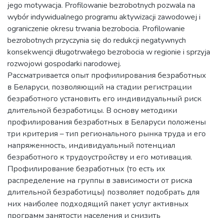
jego motywacja. Profilowanie bezrobotnych pozwala na
wybór indywidualnego programu aktywizacji zawodowej i
ograniczenie okresu trwania bezrobocia. Profilowanie
bezrobotnych przyczynia się do redukcji negatywnych
konsekwencji długotrwałego bezrobocia w regionie i sprzyja
rozwojowi gospodarki narodowej.
Рассматривается опыт профилирования безработных
в Беларуси, позволяющий на стадии регистрации
безработного установить его индивидуальный риск
длительной безработицы. В основу методики
профилирования безработных в Беларуси положены
три критерия – тип регионального рынка труда и его
напряженность, индивидуальный потенциал
безработного к трудоустройству и его мотивация.
Профилирование безработных (то есть их
распределение на группы в зависимости от риска
длительной безработицы) позволяет подобрать для
них наиболее подходящий пакет услуг активных
программ занятости населения и снизить