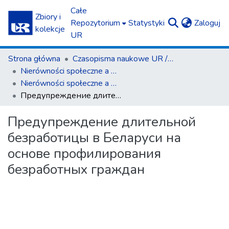
Całe
Zbiory i
(c
Repozytorium
Statystyki
Zaloguj
kolekcje
UR
Strona główna
Czasopisma naukowe UR / Scientific Journals
Nierówności społeczne a wzrost gospodarczy
Nierówności społeczne a wzrost gospodarczy z. 10 (2007)
Предупреждение длительной безработицы в Беларуси на основе профилирования безработных граждан
Предупреждение длительной
безработицы в Беларуси на
основе профилирования
безработных граждан