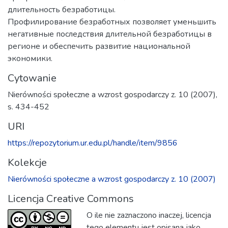
длительность безработицы.
Профилирование безработных позволяет уменьшить
негативные последствия длительной безработицы в
регионе и обеспечить развитие национальной
экономики.
Cytowanie
Nierówności społeczne a wzrost gospodarczy z. 10 (2007),
s. 434-452
URI
https://repozytorium.ur.edu.pl/handle/item/9856
Kolekcje
Nierówności społeczne a wzrost gospodarczy z. 10 (2007)
Licencja Creative Commons
O ile nie zaznaczono inaczej, licencja
tego elementu jest opisana jako