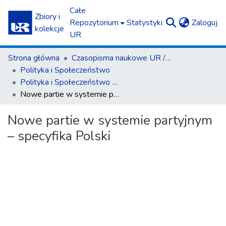
Całe
Zbiory i
(c
Repozytorium
Statystyki
Zaloguj
kolekcje
UR
Strona główna
Czasopisma naukowe UR / Scientific Journals
Polityka i Społeczeństwo
Polityka i Społeczeństwo nr 3(12)/2014
Nowe partie w systemie partyjnym – specyfika Polski
Nowe partie w systemie partyjnym
– specyfika Polski