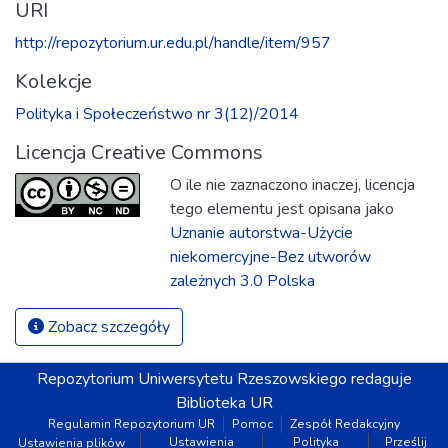
URI
http://repozytorium.ur.edu.pl/handle/item/957
Kolekcje
Polityka i Społeczeństwo nr 3(12)/2014
Licencja Creative Commons
O ile nie zaznaczono inaczej, licencja
tego elementu jest opisana jako
Uznanie autorstwa-Użycie
niekomercyjne-Bez utworów
zależnych 3.0 Polska
Zobacz szczegóły
Repozytorium
Uniwersytetu Rzeszowskiego
redaguje
Biblioteka UR
Regulamin Repozytorium UR
Pomoc
Zespół Redakcyjny
Ustawienia
Polityka
Prześlij
Ustawienia plików