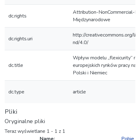
Attribution-NonCommercial-No
dc.rights
Międzynarodowe
http://creativecommons.org/lic
dc.rights.uri
nd/4.0/
Wpływ modelu „flexicurity” na
dc.title
europejskich rynków pracy na p
Polski i Niemiec
dc.type
article
Pliki
Oryginalne pliki
Teraz wyświetlane
1 - 1 z 1
Name:
Pobie