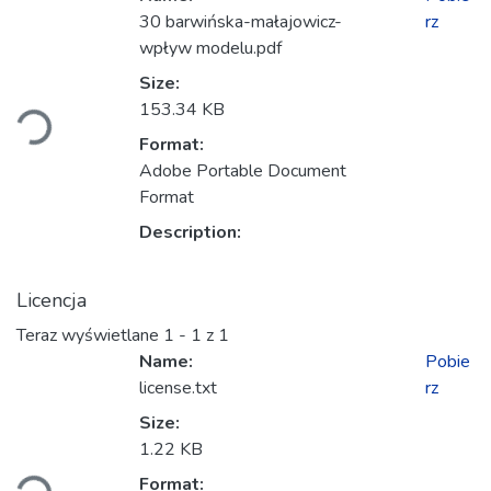
30 barwińska-małajowicz-
rz
wpływ modelu.pdf
adowanie...
Size:
153.34 KB
Format:
Adobe Portable Document
Format
Description:
Licencja
Teraz wyświetlane
1 - 1 z 1
Name:
Pobie
license.txt
rz
Size:
adowanie...
1.22 KB
Format: