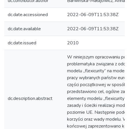
dc.contributor.author
Barwińska-Małajowicz, Anna
dc.date.accessioned
2022-06-09T11:53:38Z
dc.date.available
2022-06-09T11:53:38Z
dc.date.issued
2010
W niniejszym opracowaniu por
problematyka związana z oddz
modelu „flexicurity” na modern
pracy wybranych państw europ
części początkowej w sposób 
przedstawiono cel, ogólne zało
dc.description.abstract
elementy modelu „flexicurity”
zasady i ścieżki realizacji mod
poziomie UE. Następnie poddan
korzyści oraz wady modelu. W 
końcowej zaprezentowano konce