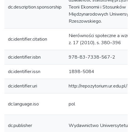
działalność statutową przyzna
dc.description.sponsorship
Teorii Ekonomii i Stosunków
Międzynarodowych Uniwersyt
Rzeszowskiego.
Nierówności społeczne a wzro
dc.identifier.citation
z. 17 (2010), s. 380–396
dc.identifier.isbn
978-83-7338-567-2
dc.identifier.issn
1898-5084
dc.identifier.uri
http://repozytorium.ur.edu.pl/
dc.language.iso
pol
dc.publisher
Wydawnictwo Uniwersytetu 