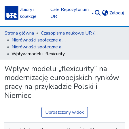
Zbiory i
Całe Repozytorium
(c
Zaloguj
kolekcje
UR
Strona główna
Czasopisma naukowe UR / Scientific Journals
Nierówności społeczne a wzrost gospodarczy
Nierówności społeczne a wzrost gospodarczy z. 17 (2010)
Wpływ modelu „flexicurity” na modernizację europejskich rynków pracy na przykładzie Polski i Niemiec
Wpływ modelu „flexicurity” na
modernizację europejskich rynków
pracy na przykładzie Polski i
Niemiec
Uproszczony widok