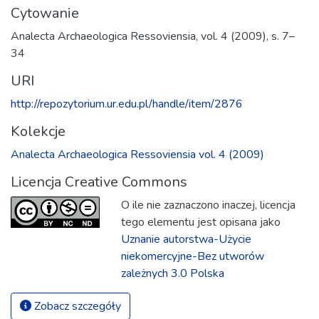
Cytowanie
Ana­lecta Archa­eolo­gica Res­so­viensia, vol. 4 (2009), s. 7–
34
URI
http://repozytorium.ur.edu.pl/handle/item/2876
Kolekcje
Ana­lecta Archa­eolo­gica Res­so­viensia vol. 4 (2009)
Licencja Creative Commons
O ile nie zaznaczono inaczej, licencja
tego elementu jest opisana jako
Uznanie autorstwa-Użycie
niekomercyjne-Bez utworów
zależnych 3.0 Polska
Zobacz szczegóły