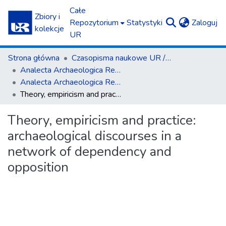
Całe
Zbiory i
(c
Repozytorium
Statystyki
Zaloguj
kolekcje
UR
Strona główna
Czasopisma naukowe UR / Scientific Journals
Ana­lecta Archa­eolo­gica Res­so­viensia
Ana­lecta Archa­eolo­gica Res­so­viensia vol. 4 (2009)
Theory, empiricism and practice: archaeological discourses in a network of dependency and opposition
Theory, empiricism and practice:
archaeological discourses in a
network of dependency and
opposition