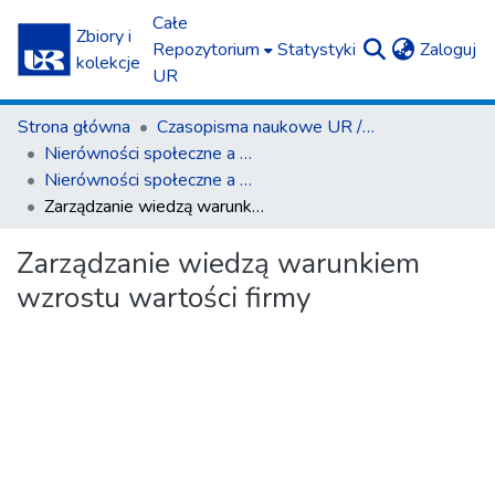
Całe
Zbiory i
(c
Repozytorium
Statystyki
Zaloguj
kolekcje
UR
Strona główna
Czasopisma naukowe UR / Scientific Journals
Nierówności społeczne a wzrost gospodarczy
Nierówności społeczne a wzrost gospodarczy z. 10 (2007)
Zarządzanie wiedzą warunkiem wzrostu wartości firmy
Zarządzanie wiedzą warunkiem
wzrostu wartości firmy