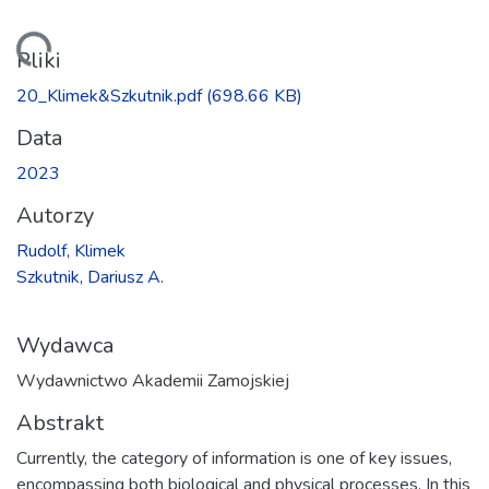
dowanie...
Pliki
20_Klimek&Szkutnik.pdf
(698.66 KB)
Data
2023
Autorzy
Rudolf, Klimek
Szkutnik, Dariusz A.
Wydawca
Wydawnictwo Akademii Zamojskiej
Abstrakt
Currently, the category of information is one of key issues,
encompassing both biological and physical processes. In this