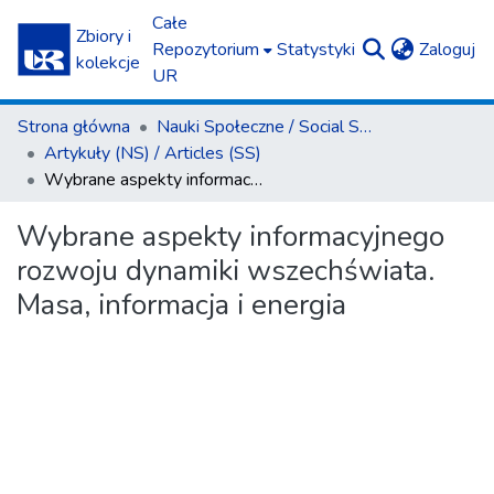
Całe
Zbiory i
(c
Repozytorium
Statystyki
Zaloguj
kolekcje
UR
Strona główna
Nauki Społeczne / Social Sciences
Artykuły (NS) / Articles (SS)
Wybrane aspekty informacyjnego rozwoju dynamiki wszechświata. Masa, informacja i energia
Wybrane aspekty informacyjnego
rozwoju dynamiki wszechświata.
Masa, informacja i energia