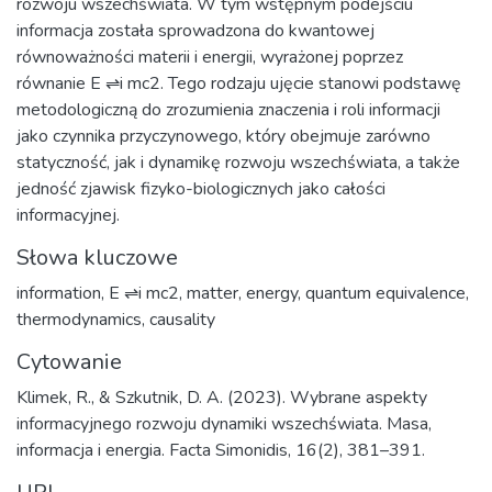
rozwoju wszechświata. W tym wstępnym podejściu
informacja została sprowadzona do kwantowej
równoważności materii i energii, wyrażonej poprzez
równanie E ⇌i mc2. Tego rodzaju ujęcie stanowi podstawę
metodologiczną do zrozumienia znaczenia i roli informacji
jako czynnika przyczynowego, który obejmuje zarówno
statyczność, jak i dynamikę rozwoju wszechświata, a także
jedność zjawisk fizyko-biologicznych jako całości
informacyjnej.
Słowa kluczowe
information
,
E ⇌i mc2
,
matter
,
energy
,
quantum equivalence
,
thermodynamics
,
causality
Cytowanie
Klimek, R., & Szkutnik, D. A. (2023). Wybrane aspekty
informacyjnego rozwoju dynamiki wszechświata. Masa,
informacja i energia. Facta Simonidis, 16(2), 381–391.