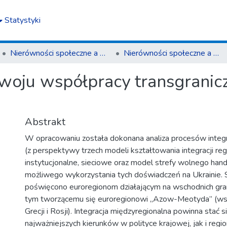
Statystyki
Nierówności społeczne a wzrost gospodarczy
Nierówności społeczne a wzrost gospodarczy z. 12 (2008)
woju współpracy transgranic
Abstrakt
W opracowaniu została dokonana analiza procesów integ
(z perspektywy trzech modeli kształtowania integracji reg
instytucjonalne, sieciowe oraz model strefy wolnego hand
możliwego wykorzystania tych doświadczeń na Ukrainie.
poświęcono euroregionom działającym na wschodnich gran
tym tworzącemu się euroregionowi „Azow-Meotyda” (wsp
Grecji i Rosji). Integracja międzyregionalna powinna stać 
najważniejszych kierunków w polityce krajowej, jak i regi