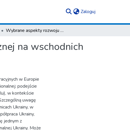
(current)
Zaloguj
Wybrane aspekty rozwoju współpracy transgranicznej na wschodnich granicach Ukrainy
znej na wschodnich
racyjnych w Europie
ionalnej: podejście
lu), w kontekście
 Szczególną uwagę
icach Ukrainy, w
ółpraca Ukrainy,
się jednym z
onalnej Ukrainy. Może