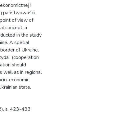
-ekonomicznej i
ej państwowości.
point of view of
nal concept, a
ducted in the study
ine. A special
 border of Ukraine,
yda” (cooperation
ation should
 well as in regional
socio-economic
Ukrainian state.
8), s. 423-433