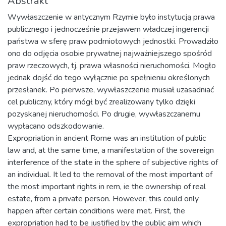
Abstrakt
Wywłaszczenie w antycznym Rzymie było instytucją prawa
publicznego i jednocześnie przejawem władczej ingerencji
państwa w sferę praw podmiotowych jednostki. Prowadziło
ono do odjęcia osobie prywatnej najważniejszego spośród
praw rzeczowych, tj. prawa własności nieruchomości. Mogło
jednak dojść do tego wyłącznie po spełnieniu określonych
przesłanek. Po pierwsze, wywłaszczenie musiał uzasadniać
cel publiczny, który mógł być zrealizowany tylko dzięki
pozyskanej nieruchomości. Po drugie, wywłaszczanemu
wypłacano odszkodowanie.
Expropriation in ancient Rome was an institution of public
law and, at the same time, a manifestation of the sovereign
interference of the state in the sphere of subjective rights of
an individual. It led to the removal of the most important of
the most important rights in rem, ie the ownership of real
estate, from a private person. However, this could only
happen after certain conditions were met. First, the
expropriation had to be justified by the public aim which