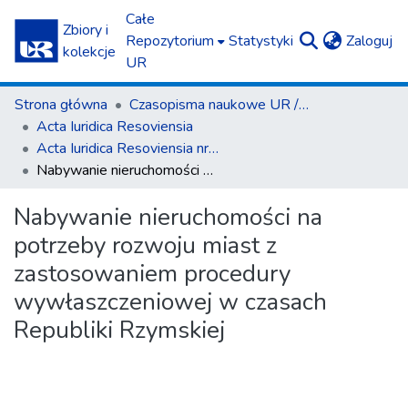
Całe
Zbiory i
(c
Repozytorium
Statystyki
Zaloguj
kolekcje
UR
Strona główna
Czasopisma naukowe UR / Scientific Journals
Acta Iuridica Resoviensia
Acta Iuridica Resoviensia nr 3 (38) 2022
Nabywanie nieruchomości na potrzeby rozwoju miast z zastosowaniem procedury wywłaszczeniowej w czasach Republiki Rzymskiej
Nabywanie nieruchomości na
potrzeby rozwoju miast z
zastosowaniem procedury
wywłaszczeniowej w czasach
Republiki Rzymskiej