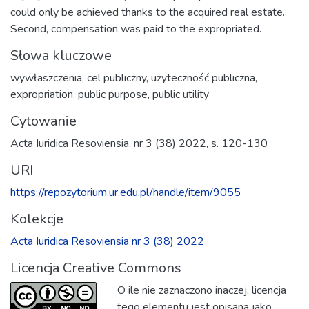
could only be achieved thanks to the acquired real estate.
Second, compensation was paid to the expropriated.
Słowa kluczowe
wywłaszczenia
,
cel publiczny
,
użyteczność publiczna
,
expropriation
,
public purpose
,
public utility
Cytowanie
Acta Iuridica Resoviensia, nr 3 (38) 2022, s. 120-130
URI
https://repozytorium.ur.edu.pl/handle/item/9055
Kolekcje
Acta Iuridica Resoviensia nr 3 (38) 2022
Licencja Creative Commons
O ile nie zaznaczono inaczej, licencja
tego elementu jest opisana jako