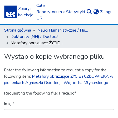
Całe
Zbiory i
(c
Repozytorium
Statystyki
Zaloguj
kolekcje
UR
Strona główna
Nauki Humanistyczne / Humanities
Doktoraty (NH) / Doctoral Theses (H)
Metafory obrazujące ŻYCIE i CZŁOWIEKA w piosenkach Agnieszki Osieckiej i Wojciecha Młynarskiego
Wystąp o kopię wybranego pliku
Enter the following information to request a copy for the
following item:
Metafory obrazujące ŻYCIE i CZŁOWIEKA w
piosenkach Agnieszki Osieckiej i Wojciecha Młynarskiego
Requesting the following file: Praca.pdf
Imię *