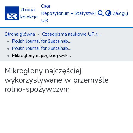
Całe
Zbiory i
(c
Repozytorium
Statystyki
Zaloguj
kolekcje
UR
Strona główna
Czasopisma naukowe UR / Scientific Journals
Polish Journal for Sustainable Development
Polish Journal for Sustainable Development T. 27 cz. 1 (2023)
Mikroglony najczęściej wykorzystywane w przemyśle rolno-spożywczym
Mikroglony najczęściej
wykorzystywane w przemyśle
rolno-spożywczym