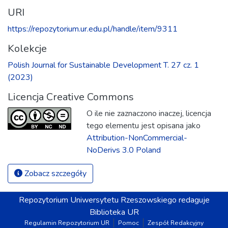
URI
https://repozytorium.ur.edu.pl/handle/item/9311
Kolekcje
Polish Journal for Sustainable Development T. 27 cz. 1
(2023)
Licencja Creative Commons
O ile nie zaznaczono inaczej, licencja
tego elementu jest opisana jako
Attribution-NonCommercial-
NoDerivs 3.0 Poland
Zobacz szczegóły
Repozytorium
Uniwersytetu Rzeszowskiego
redaguje
Biblioteka UR
Regulamin Repozytorium UR
Pomoc
Zespół Redakcyjny