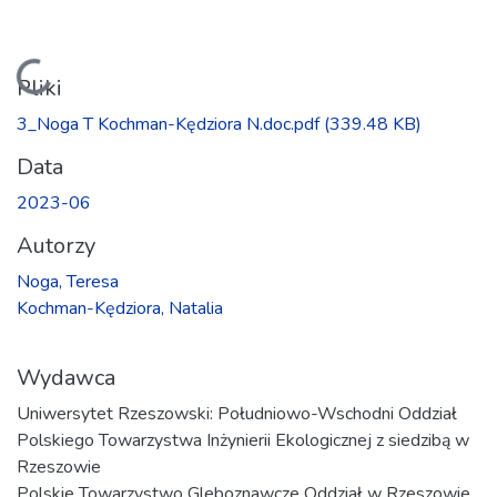
Ładowanie...
Pliki
3_Noga T Kochman-Kędziora N.doc.pdf
(339.48 KB)
Data
2023-06
Autorzy
Noga, Teresa
Kochman-Kędziora, Natalia
Wydawca
Uniwersytet Rzeszowski: Południowo-Wschodni Oddział
Polskiego Towarzystwa Inżynierii Ekologicznej z siedzibą w
Rzeszowie
Polskie Towarzystwo Gleboznawcze Oddział w Rzeszowie