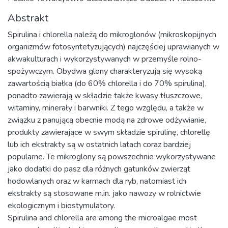
Abstrakt
Spirulina i chlorella należą do mikroglonów (mikroskopijnych
organizmów fotosyntetyzujących) najczęściej uprawianych w
akwakulturach i wykorzystywanych w przemyśle rolno-
spożywczym. Obydwa glony charakteryzują się wysoką
zawartością białka (do 60% chlorella i do 70% spirulina),
ponadto zawierają w składzie także kwasy tłuszczowe,
witaminy, minerały i barwniki. Z tego względu, a także w
związku z panującą obecnie modą na zdrowe odżywianie,
produkty zawierające w swym składzie spirulinę, chlorellę
lub ich ekstrakty są w ostatnich latach coraz bardziej
popularne. Te mikroglony są powszechnie wykorzystywane
jako dodatki do pasz dla różnych gatunków zwierząt
hodowlanych oraz w karmach dla ryb, natomiast ich
ekstrakty są stosowane m.in. jako nawozy w rolnictwie
ekologicznym i biostymulatory.
Spirulina and chlorella are among the microalgae most