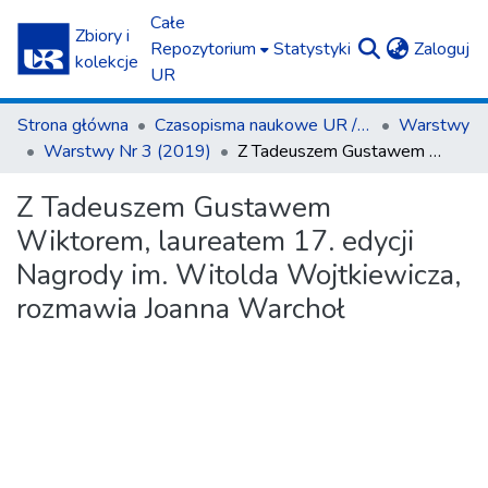
Całe
Zbiory i
(c
Repozytorium
Statystyki
Zaloguj
kolekcje
UR
Strona główna
Czasopisma naukowe UR / Scientific Journals
Warstwy
Warstwy Nr 3 (2019)
Z Tadeuszem Gustawem Wiktorem, laureatem 17. edycji Nagrody im. Witolda Wojtkiewicza, rozmawia Joanna Warchoł
Z Tadeuszem Gustawem
Wiktorem, laureatem 17. edycji
Nagrody im. Witolda Wojtkiewicza,
rozmawia Joanna Warchoł