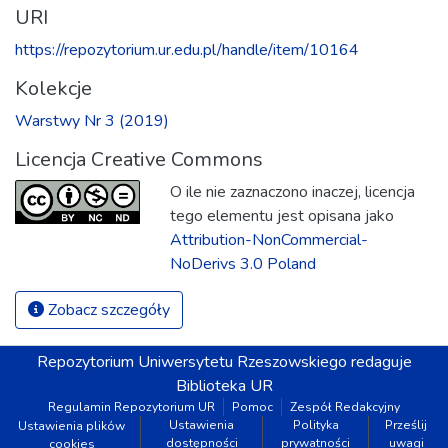
URI
https://repozytorium.ur.edu.pl/handle/item/10164
Kolekcje
Warstwy Nr 3 (2019)
Licencja Creative Commons
O ile nie zaznaczono inaczej, licencja
tego elementu jest opisana jako
Attribution-NonCommercial-
NoDerivs 3.0 Poland
Zobacz szczegóły
Repozytorium
Uniwersytetu Rzeszowskiego
redaguje
Biblioteka UR
Regulamin Repozytorium UR
Pomoc
Zespół Redakcyjny
Ustawienia
Polityka
Prześlij
Ustawienia plików
dostępności
prywatności
uwagi
cookies