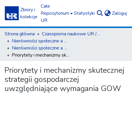
Całe
Zbiory i
(c
Repozytorium
Statystyki
Zaloguj
kolekcje
UR
Strona główna
Czasopisma naukowe UR / Scientific Journals
Nierówności społeczne a wzrost gospodarczy
Nierówności społeczne a wzrost gospodarczy z. 7 (2005)
Priorytety i mechanizmy skutecznej strategii gospodarczej uwzględniające wymagania GOW
Priorytety i mechanizmy skutecznej
strategii gospodarczej
uwzględniające wymagania GOW