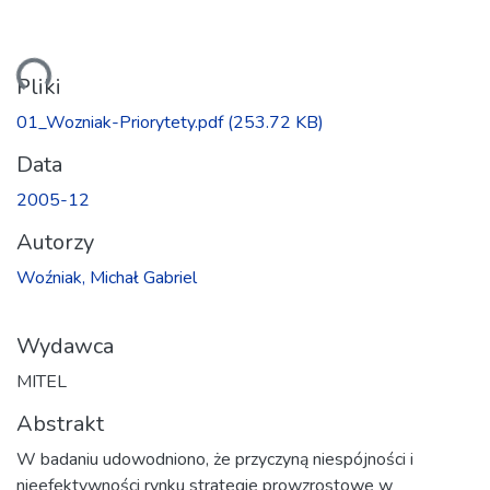
owanie...
Pliki
01_Wozniak-Priorytety.pdf
(253.72 KB)
Data
2005-12
Autorzy
Woźniak, Michał Gabriel
Wydawca
MITEL
Abstrakt
W badaniu udowodniono, że przyczyną niespójności i
nieefektywności rynku strategie prowzrostowe w