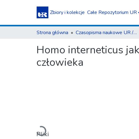
Zbiory i kolekcje
Całe Repozytorium UR
Strona główna
Czasopisma naukowe UR / Scientific Journals
Homo interneticus ja
człowieka
Ładowanie...
Pliki