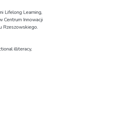
 Lifelong Learning,
w Centrum Innowacji
tu Rzeszowskiego.
tional illiteracy
,