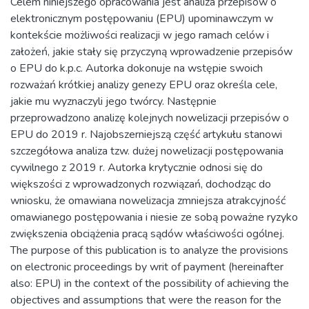
Celem niniejszego opracowania jest analiza przepisów o
elektronicznym postępowaniu (EPU) upominawczym w
kontekście możliwości realizacji w jego ramach celów i
założeń, jakie stały się przyczyną wprowadzenie przepisów
o EPU do k.p.c. Autorka dokonuje na wstępie swoich
rozważań krótkiej analizy genezy EPU oraz określa cele,
jakie mu wyznaczyli jego twórcy. Następnie
przeprowadzono analizę kolejnych nowelizacji przepisów o
EPU do 2019 r. Najobszerniejszą część artykułu stanowi
szczegółowa analiza tzw. dużej nowelizacji postępowania
cywilnego z 2019 r. Autorka krytycznie odnosi się do
większości z wprowadzonych rozwiązań, dochodząc do
wniosku, że omawiana nowelizacja zmniejsza atrakcyjność
omawianego postępowania i niesie ze sobą poważne ryzyko
zwiększenia obciążenia pracą sądów właściwości ogólnej.
The purpose of this publication is to analyze the provisions
on electronic proceedings by writ of payment (hereinafter
also: EPU) in the context of the possibility of achieving the
objectives and assumptions that were the reason for the