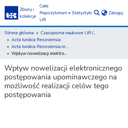
Całe
Zbiory i
(c
Repozytorium
Statystyki
Zaloguj
kolekcje
UR
Strona główna
Czasopisma naukowe UR / Scientific Journals
Acta Iuridica Resoviensia
Acta Iuridica Resoviensia nr 1 (32) 2021
Wpływ nowelizacji elektronicznego postępowania upominawczego na możliwość realizacji celów tego postępowania
Wpływ nowelizacji elektronicznego
postępowania upominawczego na
możliwość realizacji celów tego
postępowania