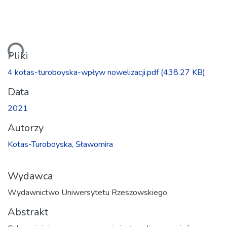
anie...
Pliki
4 kotas-turoboyska-wpływ nowelizacji.pdf
(438.27 KB)
Data
2021
Autorzy
Kotas-Turoboyska, Sławomira
Wydawca
Wydawnictwo Uniwersytetu Rzeszowskiego
Abstrakt