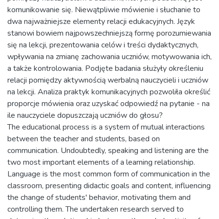
komunikowanie się. Niewątpliwie mówienie i słuchanie to
dwa najważniejsze elementy relacji edukacyjnych. Język
stanowi bowiem najpowszechniejszą formę porozumiewania
się na lekcji, prezentowania celów i treści dydaktycznych,
wpływania na zmianę zachowania uczniów, motywowania ich,
a także kontrolowania. Podjęte badania służyły określeniu
relacji pomiędzy aktywnością werbalną nauczycieli i uczniów
na lekcji. Analiza praktyk komunikacyjnych pozwoliła określić
proporcje mówienia oraz uzyskać odpowiedź na pytanie - na
ile nauczyciele dopuszczają uczniów do głosu?
The educational process is a system of mutual interactions
between the teacher and students, based on
communication. Undoubtedly, speaking and listening are the
two most important elements of a learning relationship.
Language is the most common form of communication in the
classroom, presenting didactic goals and content, influencing
the change of students' behavior, motivating them and
controlling them. The undertaken research served to