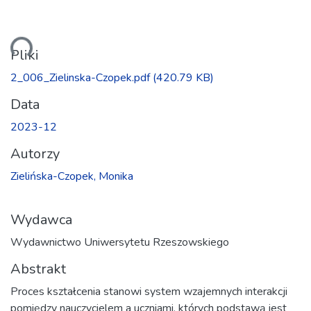
anie...
Pliki
2_006_Zielinska-Czopek.pdf
(420.79 KB)
Data
2023-12
Autorzy
Zielińska-Czopek, Monika
Wydawca
Wydawnictwo Uniwersytetu Rzeszowskiego
Abstrakt
Proces kształcenia stanowi system wzajemnych interakcji
pomiędzy nauczycielem a uczniami, których podstawą jest