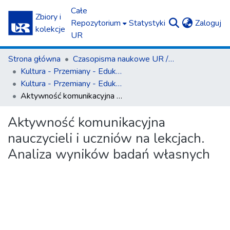
Całe
Zbiory i
(c
Repozytorium
Statystyki
Zaloguj
kolekcje
UR
Strona główna
Czasopisma naukowe UR / Scientific Journals
Kultura - Przemiany - Edukacja
Kultura - Przemiany - Edukacja T. 12-13 (2023)
Aktywność komunikacyjna nauczycieli i uczniów na lekcjach. Analiza wyników badań własnych
Aktywność komunikacyjna
nauczycieli i uczniów na lekcjach.
Analiza wyników badań własnych