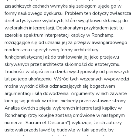
zasadniczych cechach wymyka się zabiegom ujęcia go w
formy naukowego dyskursu. Problem ten dotyczy zwłaszcza
dzieł artystycznie wybitnych, które wyjątkowo skłaniają do
wielorakich interpretacji. Doskonałym przykładem jest tu
szerokie spektrum interpretacji kaplicy w Ronchamp,
rozciągające się od uznania jej za przejaw awangardowego
modernizmu i specyficznej formy architektury
funkcjonalistycznej aż do traktowania jej jako przejawu
skrywanych przez architekta skłonności do ezoteryzmu.
Trudności w objaśnieniu dzieła występowały od pierwszych
lat po jego ukończeniu. Wśród tych wczesnych wypowiedzi
można wyróżnić kilka odznaczających się bogactwem
argumentacji i siłą dowodzenia. Argumenty w nich zawarte
kierują się jednak w różne, niekiedy przeciwstawne strony.
Analiza dwóch z pięciu wybranych interpretacji kaplicy w
Ronchamp (trzy kolejne zostaną omówione w następnym
numerze „Sacrum et Decorum”) wykazuje, że ich autorzy
usiłowali przedstawić tę budowlę w taki sposób, by