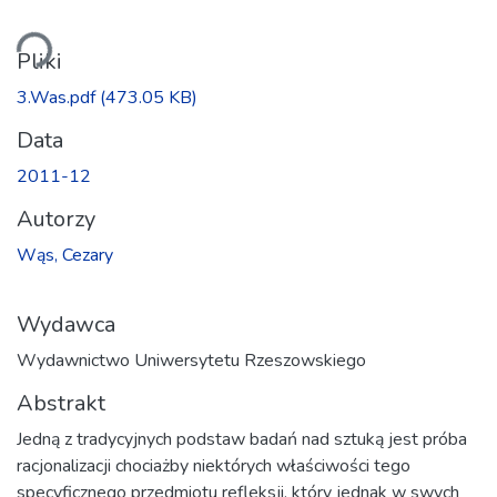
wanie...
Pliki
3.Was.pdf
(473.05 KB)
Data
2011-12
Autorzy
Wąs, Cezary
Wydawca
Wydawnictwo Uniwersytetu Rzeszowskiego
Abstrakt
Jedną z tradycyjnych podstaw badań nad sztuką jest próba
racjonalizacji chociażby niektórych właściwości tego
specyficznego przedmiotu refleksji, który jednak w swych