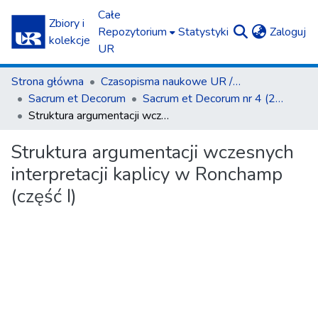
Całe
Zbiory i
(c
Repozytorium
Statystyki
Zaloguj
kolekcje
UR
Strona główna
Czasopisma naukowe UR / Scientific Journals
Sacrum et Decorum
Sacrum et Decorum nr 4 (2011)
Struktura argumentacji wczesnych interpretacji kaplicy w Ronchamp (część I)
Struktura argumentacji wczesnych
interpretacji kaplicy w Ronchamp
(część I)