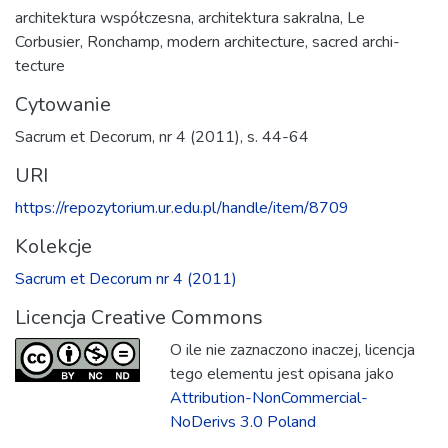
architektura współczesna
,
architektura sakralna
,
Le
Corbusier
,
Ronchamp
,
modern architecture
,
sacred archi-
tecture
Cytowanie
Sacrum et Decorum, nr 4 (2011), s. 44-64
URI
https://repozytorium.ur.edu.pl/handle/item/8709
Kolekcje
Sacrum et Decorum nr 4 (2011)
Licencja Creative Commons
O ile nie zaznaczono inaczej, licencja
tego elementu jest opisana jako
Attribution-NonCommercial-
NoDerivs 3.0 Poland