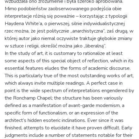
wzbudzała ono zrozumienie i była szeroko aprobowana.
Mimo podobieństw zaobserwowanego podejścia obie
interpretacje różnią się poważnie – korzystając z typologii
Haydena White’a, o pierwszej, silnie indywidualistycznej
rzec można, że jest politycznie „anarchistyczna”, zaś drugą, w
której autor jako niemal oczywiste traktuje głębokie zmiany
w sztuce i religii, określić można jako „liberalną”.
In the study of art, it is customary to rationalize at least
some aspects of this special object of reflection, which in its
essential features eludes the forms of academic discourse.
This is particularly true of the most outstanding works of art,
which always invite multiple readings. A perfect case in
point is the wide spectrum of interpretations engendered by
the Ronchamp Chapel; the structure has been variously
defined as a manifestation of avant-garde modernism, a
specific form of functionalism, or an expression of the
architect’s hidden esoteric inclinations. Ever since it was
finished, attempts to elucidate it have proven difficult. Early
judgments include a number of statements notable for their