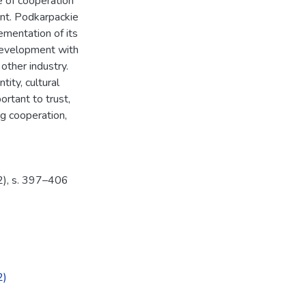
e of cooperation
nt. Podkarpackie
mentation of its
development with
other industry.
tity, cultural
ortant to trust,
g cooperation,
2), s. 397–406
2)