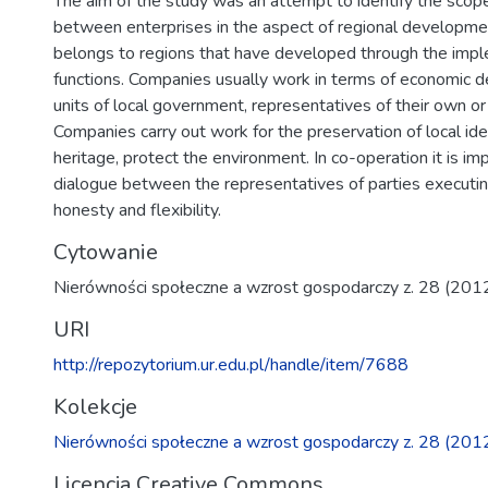
The aim of the study was an attempt to identify the scop
between enterprises in the aspect of regional developme
belongs to regions that have developed through the imple
functions. Companies usually work in terms of economic 
units of local government, representatives of their own or 
Companies carry out work for the preservation of local iden
heritage, protect the environment. In co-operation it is imp
dialogue between the representatives of parties executin
honesty and flexibility.
Cytowanie
Nierówności społeczne a wzrost gospodarczy z. 28 (201
URI
http://repozytorium.ur.edu.pl/handle/item/7688
Kolekcje
Nierówności społeczne a wzrost gospodarczy z. 28 (201
Licencja Creative Commons