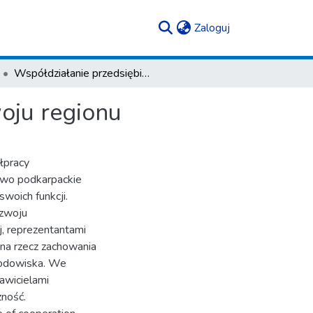
(current)
Zaloguj
Współdziałanie przedsiębiorstw jako element rozwoju regionu
oju regionu
łpracy
two podkarpackie
swoich funkcji.
ozwoju
, reprezentantami
e na rzecz zachowania
środowiska. We
awicielami
zność.