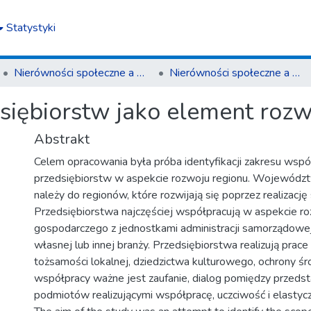
Statystyki
Nierówności społeczne a wzrost gospodarczy
Nierówności społeczne a wzrost gospodarczy z. 28 (2012)
siębiorstw jako element rozw
Abstrakt
Celem opracowania była próba identyfikacji zakresu wspó
przedsiębiorstw w aspekcie rozwoju regionu. Wojewódz
należy do regionów, które rozwijają się poprzez realizację 
Przedsiębiorstwa najczęściej współpracują w aspekcie r
gospodarczego z jednostkami administracji samorządowej
własnej lub innej branży. Przedsiębiorstwa realizują prac
tożsamości lokalnej, dziedzictwa kulturowego, ochrony 
współpracy ważne jest zaufanie, dialog pomiędzy przedst
podmiotów realizującymi współpracę, uczciwość i elastyc