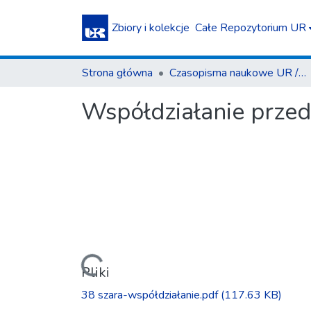
Zbiory i kolekcje
Całe Repozytorium UR
Strona główna
Czasopisma naukowe UR / Scientific Journals
Współdziałanie przed
Ładowanie...
Pliki
38 szara-współdziałanie.pdf
(117.63 KB)