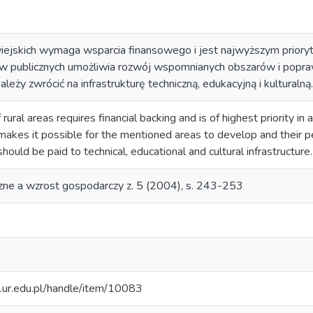
jskich wymaga wsparcia finansowego i jest najwyższym prioryt
w publicznych umożliwia rozwój wspomnianych obszarów i popra
eży zwrócić na infrastrukturę techniczną, edukacyjną i kulturalną.
ural areas requires financial backing and is of highest priority in
makes it possible for the mentioned areas to develop and their pe
should be paid to technical, educational and cultural infrastructure.
zne a wzrost gospodarczy z. 5 (2004), s. 243-253
m.ur.edu.pl/handle/item/10083