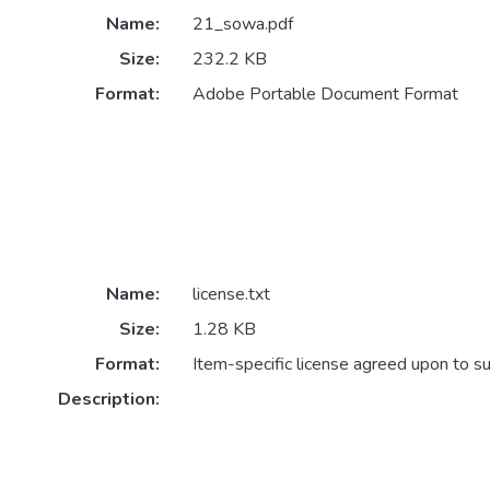
Name:
21_sowa.pdf
Size:
232.2 KB
Format:
Adobe Portable Document Format
Name:
license.txt
Size:
1.28 KB
Format:
Item-specific license agreed upon to s
Description: