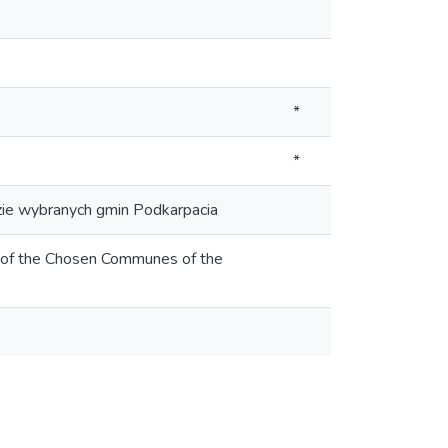
*
*
zie wybranych gmin Podkarpacia
is of the Chosen Communes of the