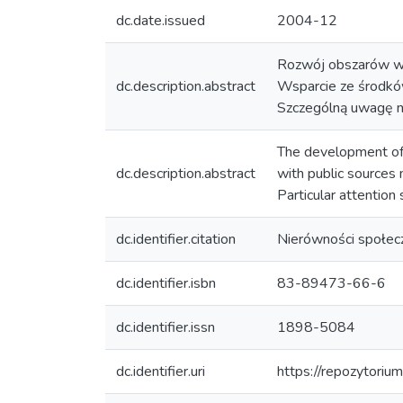
dc.date.issued
2004-12
Rozwój obszarów wie
dc.description.abstract
Wsparcie ze środkó
Szczególną uwagę nal
The development of r
dc.description.abstract
with public sources 
Particular attention 
dc.identifier.citation
Nierówności społec
dc.identifier.isbn
83-89473-66-6
dc.identifier.issn
1898-5084
dc.identifier.uri
https://repozytoriu