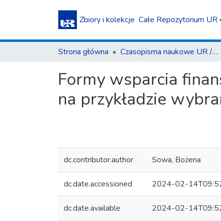
Zbiory i kolekcje
Całe Repozytorium UR
Strona główna
Czasopisma naukowe UR / Scientific Journals
Formy wsparcia finan
na przykładzie wybr
dc.contributor.author
Sowa, Bożena
dc.date.accessioned
2024-02-14T09:5
dc.date.available
2024-02-14T09:5