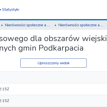
Statystyki
Nierówności społeczne a wzrost gospodarczy
Nierówności społeczne a wzrost gospodarczy z. 5 (2004)
sowego dla obszarów wiejski
anych gmin Podkarpacia
Uproszczony widok
2:15Z
2:15Z