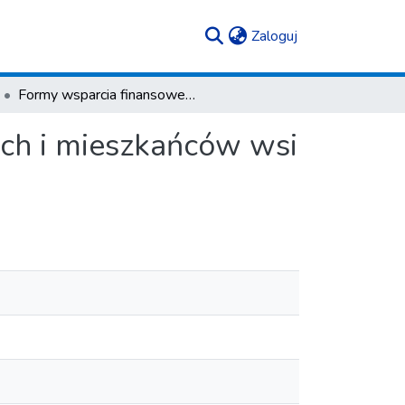
(current)
Zaloguj
Formy wsparcia finansowego dla obszarów wiejskich i mieszkańców wsi na przykładzie wybranych gmin Podkarpacia
ch i mieszkańców wsi