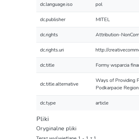
dc.language.iso
pol
dc.publisher
MITEL
dc.rights
Attribution-NonCom
dc.rights.uri
http://creativecomm
dc.title
Formy wsparcia fin
Ways of Providing F
dc.title.alternative
Podkarpacie Region
dc.type
article
Pliki
Oryginalne pliki
Teraz wyświetlane
1 - 1 z 1