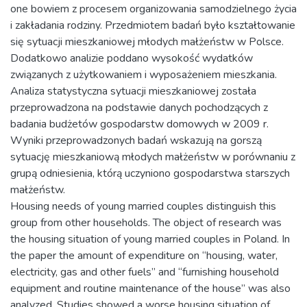
one bowiem z procesem organizowania samodzielnego życia
i zakładania rodziny. Przedmiotem badań było kształtowanie
się sytuacji mieszkaniowej młodych małżeństw w Polsce.
Dodatkowo analizie poddano wysokość wydatków
związanych z użytkowaniem i wyposażeniem mieszkania.
Analiza statystyczna sytuacji mieszkaniowej została
przeprowadzona na podstawie danych pochodzących z
badania budżetów gospodarstw domowych w 2009 r.
Wyniki przeprowadzonych badań wskazują na gorszą
sytuację mieszkaniową młodych małżeństw w porównaniu z
grupą odniesienia, którą uczyniono gospodarstwa starszych
małżeństw.
Housing needs of young married couples distinguish this
group from other households. The object of research was
the housing situation of young married couples in Poland. In
the paper the amount of expenditure on “housing, water,
electricity, gas and other fuels” and “furnishing household
equipment and routine maintenance of the house” was also
analyzed. Studies showed a worse housing situation of