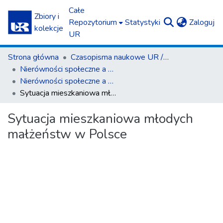
Całe
Zbiory i
(c
Repozytorium
Statystyki
Zaloguj
kolekcje
UR
Strona główna
Czasopisma naukowe UR / Scientific Journals
Nierówności społeczne a wzrost gospodarczy
Nierówności społeczne a wzrost gospodarczy z. 25 (2012)
Sytuacja mieszkaniowa młodych małżeństw w Polsce
Sytuacja mieszkaniowa młodych
małżeństw w Polsce