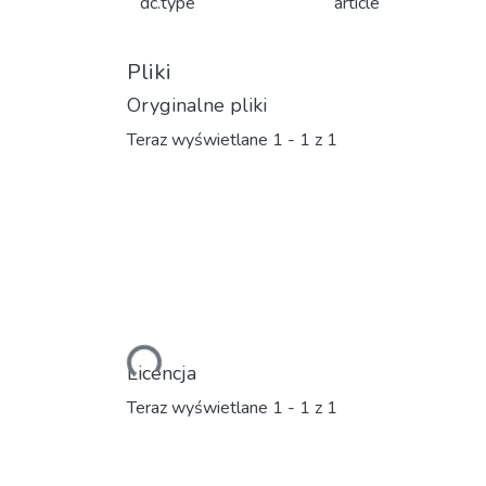
dc.type
article
Pliki
Oryginalne pliki
Teraz wyświetlane
1 - 1 z 1
Ładowanie...
Licencja
Teraz wyświetlane
1 - 1 z 1