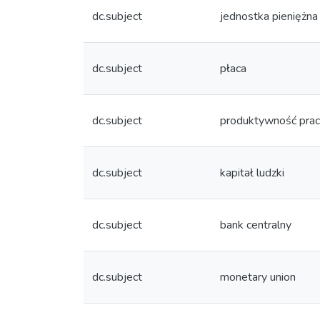
dc.subject
jednostka pieniężna
dc.subject
płaca
dc.subject
produktywność pra
dc.subject
kapitał ludzki
dc.subject
bank centralny
dc.subject
monetary union