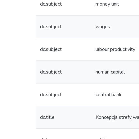
dc.subject
money unit
dc.subject
wages
dc.subject
labour productivity
dc.subject
human capital
dc.subject
central bank
dc.title
Koncepcja strefy w