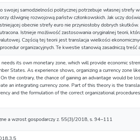
 swojej samodzielności politycznej potrzebuje własnej strefy wa
rzy dźwignię rozwojową państw członkowskich. Jak uczy doświa
stniejącej obecnie strefy euro nie przyniosłoby dobrych skutków.
tracona. Istnieje możliwość zastosowania oryginalnej teorii, któ
walutowej. Częścią tej teorii jest translacja wielkości ekonomicz
procedur organizacyjnych. Te kwestie stanowią zasadniczą treść a
 needs its own monetary zone, which will provide economic str
ber States. As experience shows, organizing a currency zone like
 On the contrary, the chance of gaining an advantage would be lost
eate an integrating currency zone. Part of this theory is the transl
rency and the formulation of the correct organizational procedure
zne a wzrost gospodarczy z. 55(3)/2018, s. 94–111
018.3.5