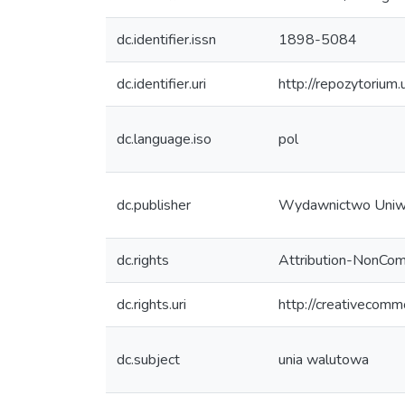
dc.identifier.issn
1898-5084
dc.identifier.uri
http://repozytorium
dc.language.iso
pol
dc.publisher
Wydawnictwo Uniw
dc.rights
Attribution-NonCom
dc.rights.uri
http://creativecomm
dc.subject
unia walutowa