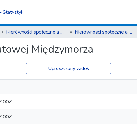
Statystyki
Nierówności społeczne a wzrost gospodarczy
Nierówności społeczne a wzrost gospodarczy z. 55(3)/2018
lutowej Międzymorza
Uproszczony widok
6:00Z
6:00Z