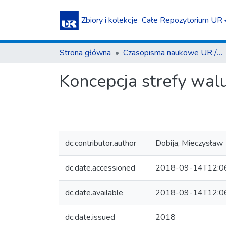
Zbiory i kolekcje
Całe Repozytorium UR
Strona główna
Czasopisma naukowe UR / Scientific Journals
Koncepcja strefy wa
dc.contributor.author
Dobija, Mieczysław
dc.date.accessioned
2018-09-14T12:0
dc.date.available
2018-09-14T12:0
dc.date.issued
2018