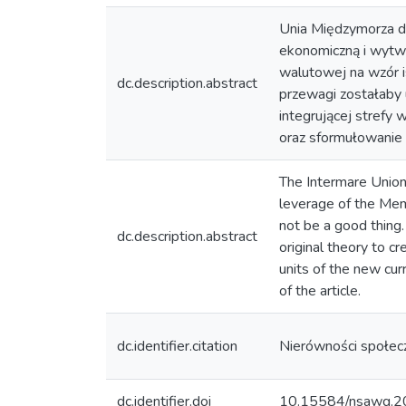
Unia Międzymorza do
ekonomiczną i wytwo
walutowej na wzór i
dc.description.abstract
przewagi zostałaby u
integrującej strefy 
oraz sformułowanie 
The Intermare Union
leverage of the Mem
not be a good thing.
dc.description.abstract
original theory to cr
units of the new cur
of the article.
dc.identifier.citation
Nierówności społec
dc.identifier.doi
10.15584/nsawg.2