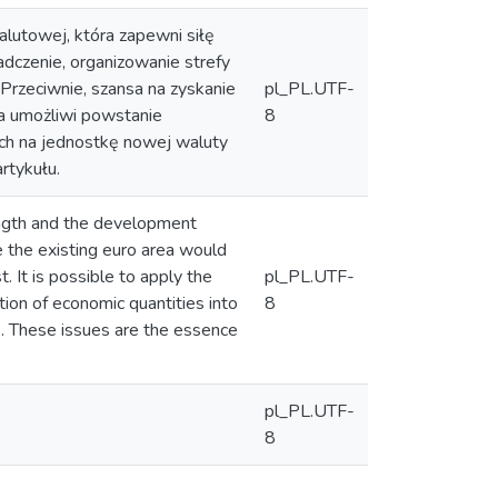
lutowej, która zapewni siłę
dczenie, organizowanie strefy
 Przeciwnie, szansa na zyskanie
pl_PL.UTF-
ra umożliwi powstanie
8
nych na jednostkę nowej waluty
rtykułu.
ength and the development
 the existing euro area would
. It is possible to apply the
pl_PL.UTF-
ation of economic quantities into
8
s. These issues are the essence
pl_PL.UTF-
8