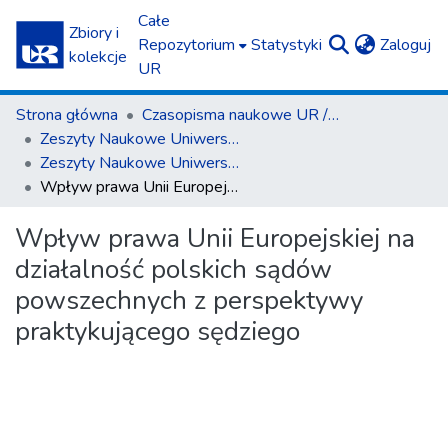
Całe
Zbiory i
(c
Repozytorium
Statystyki
Zaloguj
kolekcje
UR
Strona główna
Czasopisma naukowe UR / Scientific Journals
Zeszyty Naukowe Uniwersytetu Rzeszowskiego. Seria Prawnicza. Prawo
Zeszyty Naukowe Uniwersytetu Rzeszowskiego. Seria Prawnicza. Prawo 13 (2013)
Wpływ prawa Unii Europejskiej na działalność polskich sądów powszechnych z perspektywy praktykującego sędziego
Wpływ prawa Unii Europejskiej na
działalność polskich sądów
powszechnych z perspektywy
praktykującego sędziego