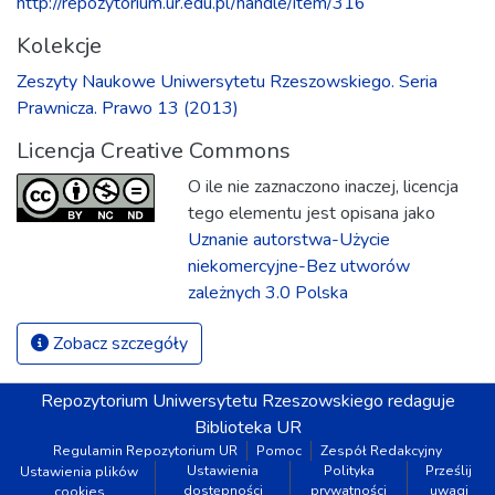
http://repozytorium.ur.edu.pl/handle/item/316
Kolekcje
Zeszyty Naukowe Uniwersytetu Rzeszowskiego. Seria
Prawnicza. Prawo 13 (2013)
Licencja Creative Commons
O ile nie zaznaczono inaczej, licencja
tego elementu jest opisana jako
Uznanie autorstwa-Użycie
niekomercyjne-Bez utworów
zależnych 3.0 Polska
Zobacz szczegóły
Repozytorium
Uniwersytetu Rzeszowskiego
redaguje
Biblioteka UR
Regulamin Repozytorium UR
Pomoc
Zespół Redakcyjny
Ustawienia
Polityka
Prześlij
Ustawienia plików
dostępności
prywatności
uwagi
cookies