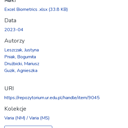
Ładowanie...
Pliki
Excel Biometrics .xlsx
(33.8 KB)
Data
2023-04
Autorzy
Leszczak, Justyna
Pniak, Bogumiła
Drużbicki, Mariusz
Guzik, Agnieszka
URI
https://repozytorium.ur.edu.pl/handle/item/9045
Kolekcje
Varia (NM) / Varia (MS)