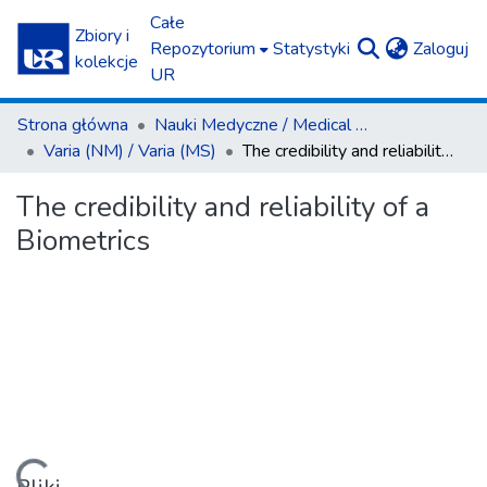
Całe
Zbiory i
(c
Repozytorium
Statystyki
Zaloguj
kolekcje
UR
Strona główna
Nauki Medyczne / Medical Sciences
Varia (NM) / Varia (MS)
The credibility and reliability of a Biometrics
The credibility and reliability of a
Biometrics