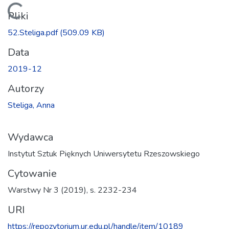
Ładowanie...
Pliki
52.Steliga.pdf
(509.09 KB)
Data
2019-12
Autorzy
Steliga, Anna
Wydawca
Instytut Sztuk Pięknych Uniwersytetu Rzeszowskiego
Cytowanie
Warstwy Nr 3 (2019), s. 2232-234
URI
https://repozytorium.ur.edu.pl/handle/item/10189