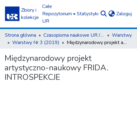
Całe
Zbiory i
(c
Repozytorium
Statystyki
Zaloguj
kolekcje
UR
Strona główna
Czasopisma naukowe UR / Scientific Journals
Warstwy
Warstwy Nr 3 (2019)
Międzynarodowy projekt artystyczno-naukowy FRIDA. INTROSPEKCJE
Międzynarodowy projekt
artystyczno-naukowy FRIDA.
INTROSPEKCJE