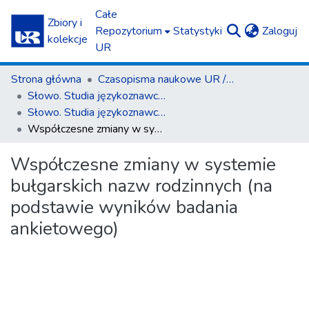
Całe
Zbiory i
(c
Repozytorium
Statystyki
Zaloguj
kolekcje
UR
Strona główna
Czasopisma naukowe UR / Scientific Journals
Słowo. Studia językoznawcze
Słowo. Studia językoznawcze nr 16/2025
Współczesne zmiany w systemie bułgarskich nazw rodzinnych (na podstawie wyników badania ankietowego)
Współczesne zmiany w systemie
bułgarskich nazw rodzinnych (na
podstawie wyników badania
ankietowego)