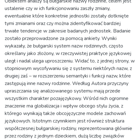
Obiektem analizy są bułgarskie nazwy rodzinne, celem jest
ustalenie czy w ich funkcjonowaniu zaszły zmiany,
ewentualnie które konkretnie jednostki zostały dotknięte
tymi zmianami oraz czy można zidentyfikować bardziej
trwałe tendencje w zakresie badanych jednostek. Badanie
zostało przeprowadzone za pomocą ankiety. Wyniki
wykazały, że bułgarski system nazw rodzinnych, często
określany jako złożony, w rzeczywistej praktyce językowej
uległ i nadal ulega uproszczeniu. Widać to, z jednej strony, w
stopniowym wycofywaniu się z systemu niektórych nazw, z
drugiej zaś – w rozszerzeniu semantyki i funkcji nazw, które
zastępują inne nazwy rodzinne. Według Autora przyczyny
upraszczania się analizowanego systemu mają przede
wszystkim charakter pozajęzykowy. Wśród nich ogromne
znaczenie ma globalizacja i wpływ obcego stylu życia, z
którego wynikają także obcojęzyczne modele zachowań
językowych. Istotnym czynnikiem jest również struktura
współczesnej bułgarskiej rodziny, reprezentowana głównie
przez rodziny z jednym dzieckiem, dużą liczbę związków