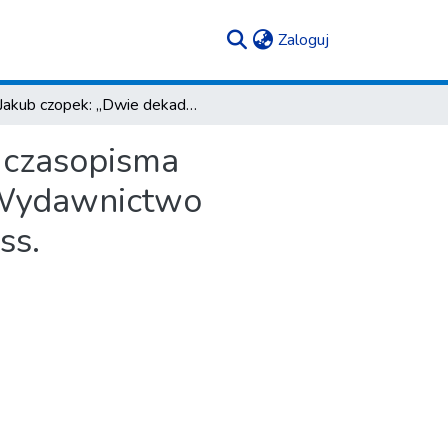
(current)
Zaloguj
Jakub czopek: „Dwie dekady przemian. Monografia czasopisma społeczno- -kulturalnego „Profile” (1968–1989)”, Wydawnictwo Uniwersytetu Rzeszowskiego, Rzeszów 2017, 214 ss.
 czasopisma
, Wydawnictwo
ss.