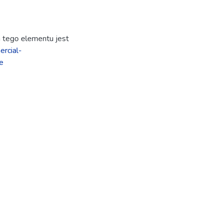
ja tego elementu jest
rcial-
e