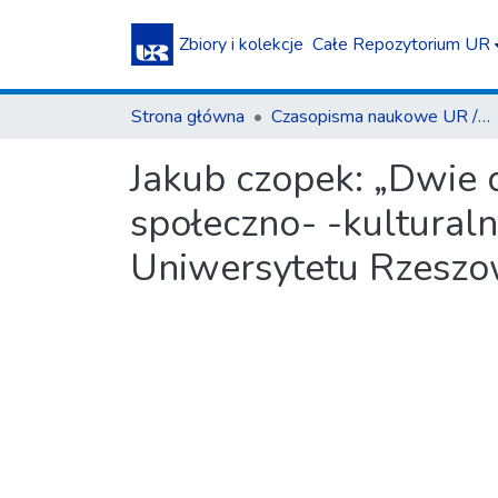
Zbiory i kolekcje
Całe Repozytorium UR
Strona główna
Czasopisma naukowe UR / Scientific Journals
Jakub czopek: „Dwie 
społeczno- -kultural
Uniwersytetu Rzeszo