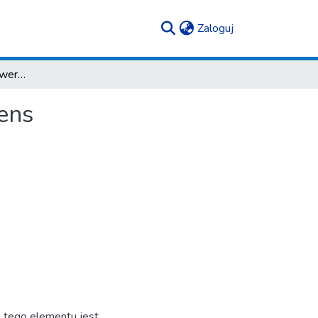
(current)
Zaloguj
Koło Fotograficzne Uniwersytetu Rzeszowskiego Lens
ens
ja tego elementu jest