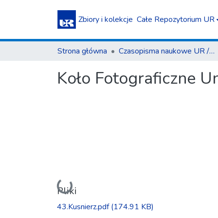
Zbiory i kolekcje
Całe Repozytorium UR
Strona główna
Czasopisma naukowe UR / Scientific Journals
Koło Fotograficzne U
Ładowanie...
Pliki
43.Kusnierz.pdf
(174.91 KB)